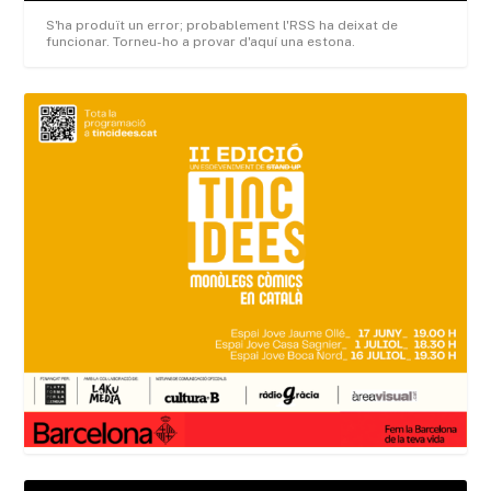
S'ha produït un error; probablement l'RSS ha deixat de
funcionar. Torneu-ho a provar d'aquí una estona.