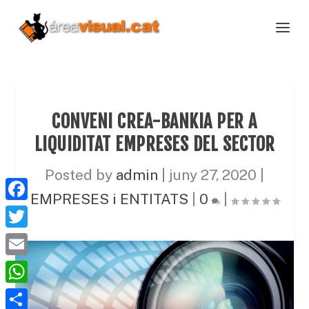
CONVENI CREA-BANKIA PER A
LIQUIDITAT EMPRESES DEL SECTOR
Posted by
admin
|
juny 27, 2020
|
EMPRESES i ENTITATS
|
0
|
F
a
T
c
w
E
e
i
m
W
b
t