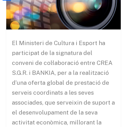
a
h
o
C
t
i
a
o
o
e
l
t
k
m
r
s
p
A
a
El Ministeri de Cultura i Esport ha
p
r
participat de la signatura del
p
t
conveni de col·laboració entre CREA
e
S.G.R. i BANKIA, per a la realització
i
d’una oferta global de prestació de
x
serveis coordinats a les seves
associades, que serveixin de suport a
el desenvolupament de la seva
activitat econòmica, millorant la