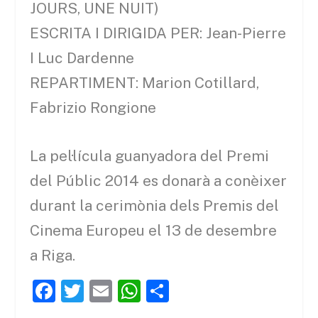
JOURS, UNE NUIT)
ESCRITA I DIRIGIDA PER: Jean-Pierre
I Luc Dardenne
REPARTIMENT: Marion Cotillard,
Fabrizio Rongione
La pel·lícula guanyadora del Premi
del Públic 2014 es donarà a conèixer
durant la cerimònia dels Premis del
Cinema Europeu el 13 de desembre
a Riga.
F
T
E
W
C
a
w
m
h
o