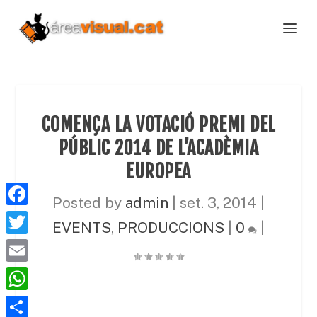
COMENÇA LA VOTACIÓ PREMI DEL
PÚBLIC 2014 DE L’ACADÈMIA
EUROPEA
Posted by
admin
|
set. 3, 2014
|
F
EVENTS
,
PRODUCCIONS
|
0
|
a
T
c
w
E
e
i
m
W
b
t