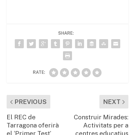
c
itt
ai
at
m
e
er
l
s
p
b
A
ar
SHARE:
o
p
te
o
p
ix
k
RATE:
PREVIOUS
NEXT
El REC de
Construir Mirades:
Tarragona oferirà
Activitats per a
el ‘Primer Test’
centres educatius