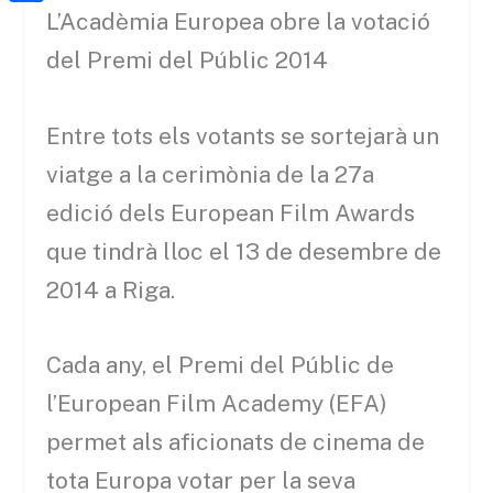
a
h
o
C
L’Acadèmia Europea obre la votació
t
i
a
o
o
del Premi del Públic 2014
e
l
t
k
m
r
s
p
Entre tots els votants se sortejarà un
A
a
viatge a la cerimònia de la 27a
p
r
edició dels European Film Awards
p
t
que tindrà lloc el 13 de desembre de
e
2014 a Riga.
i
x
Cada any, el Premi del Públic de
l’European Film Academy (EFA)
permet als aficionats de cinema de
tota Europa votar per la seva