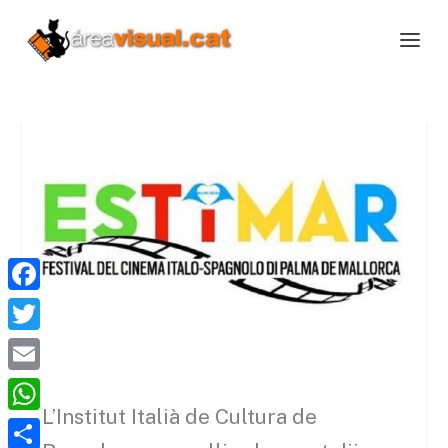
F
a
T
c
w
E
e
i
L’Institut Italià de Cultura de
m
W
b
t