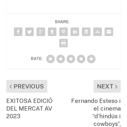
e
er
l
s
p
b
A
ar
SHARE:
o
p
te
o
p
ix
k
RATE:
PREVIOUS
NEXT
EXITOSA EDICIÓ
Fernando Esteso i
DEL MERCAT AV
el cinema
2023
“d’hindús i
cowboys”,