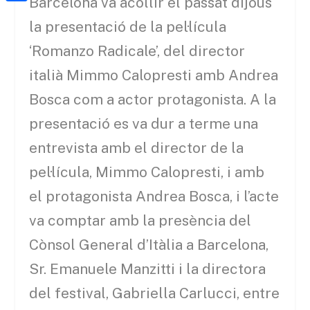
a
Barcelona va acollir el passat dijous
h
o
C
t
i
la presentació de la pel·lícula
a
o
o
e
l
‘Romanzo Radicale’, del director
t
k
m
r
s
italià Mimmo Calopresti amb Andrea
p
A
Bosca com a actor protagonista. A la
a
p
r
presentació es va dur a terme una
p
t
entrevista amb el director de la
e
pel·lícula, Mimmo Calopresti, i amb
i
el protagonista Andrea Bosca, i l’acte
x
va comptar amb la presència del
Cònsol General d’Itàlia a Barcelona,
Sr. Emanuele Manzitti i la directora
del festival, Gabriella Carlucci, entre