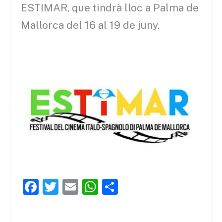
ESTIMAR, que tindrà lloc a Palma de
Mallorca del 16 al 19 de juny.
F
T
E
W
C
a
w
m
h
o
c
itt
ai
at
m