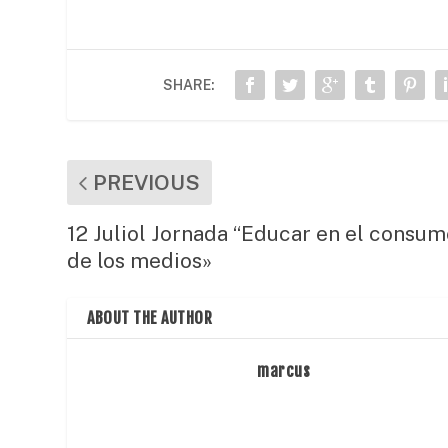
e
er
l
s
p
b
A
ar
o
p
te
SHARE:
o
p
ix
k
PREVIOUS
12 Juliol Jornada “Educar en el consu
de los medios»
ABOUT THE AUTHOR
marcus