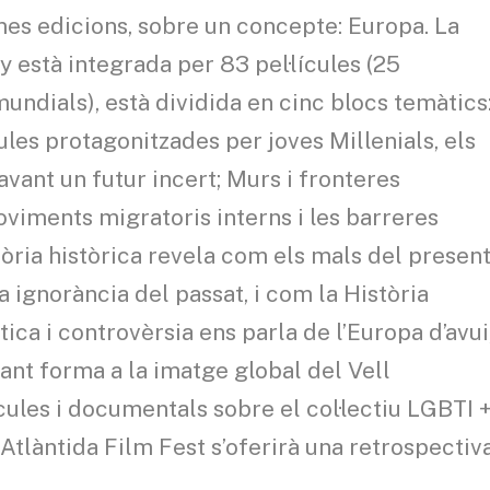
imes edicions, sobre un concepte: Europa. La
 està integrada per 83 pel·lícules (25
undials), està dividida en cinc blocs temàtics
ules protagonitzades per joves Millenials, els
vant un futur incert; Murs i fronteres
oviments migratoris interns i les barreres
mòria històrica revela com els mals del presen
 ignorància del passat, i com la Història
ica i controvèrsia ens parla de l’Europa d’avui
ant forma a la imatge global del Vell
lícules i documentals sobre el col·lectiu LGBTI 
, Atlàntida Film Fest s’oferirà una retrospectiv