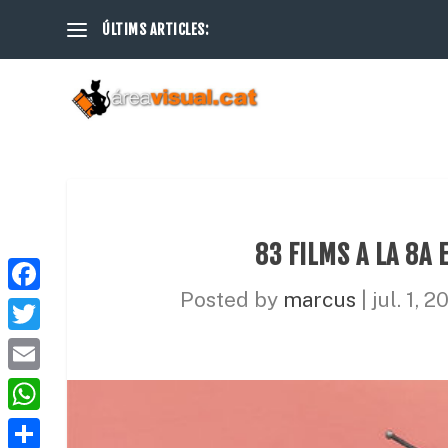
ÚLTIMS ARTICLES:
83 FILMS A LA 8A 
Posted by
marcus
|
jul. 1, 2
F
a
T
c
w
E
e
i
m
W
b
t