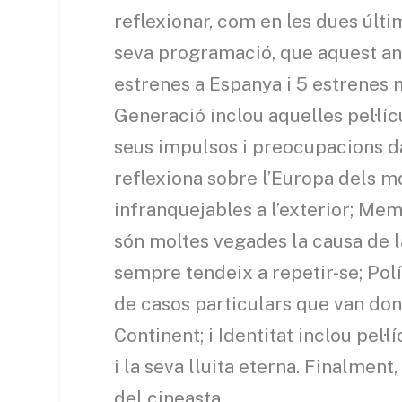
reflexionar, com en les dues últ
seva programació, que aquest any
estrenes a Espanya i 5 estrenes m
Generació inclou aquelles pel·líc
seus impulsos i preocupacions da
reflexiona sobre l’Europa dels m
infranquejables a l’exterior; Me
són moltes vegades la causa de la
sempre tendeix a repetir-se; Polít
de casos particulars que van don
Continent; i Identitat inclou pel·
i la seva lluita eterna. Finalment
del cineasta