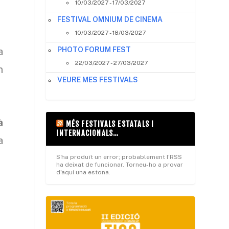
10/03/2027 - 17/03/2027
FESTIVAL OMNIUM DE CINEMA
10/03/2027 - 18/03/2027
a
PHOTO FORUM FEST
22/03/2027 - 27/03/2027
m
VEURE MES FESTIVALS
à
MÉS FESTIVALS ESTATALS I
INTERNACIONALS…
a
S'ha produït un error; probablement l'RSS
ha deixat de funcionar. Torneu-ho a provar
d'aquí una estona.