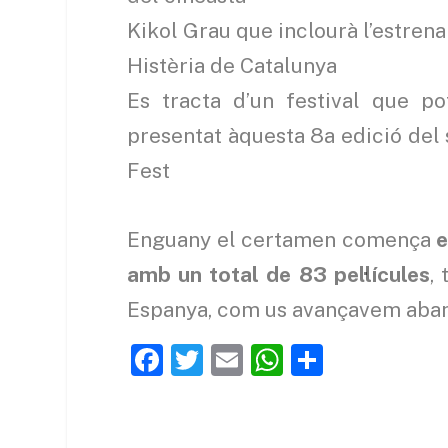
Kikol Grau que inclourà l’estrena
Histèria de Catalunya
Es tracta d’un festival que p
presentat àquesta 8a edició del s
Fest
Enguany el certamen comença
e
amb un total de 83 pel·lícules
,
Espanya, com us avançavem aban
F
T
E
W
C
a
w
m
h
o
c
itt
ai
at
m