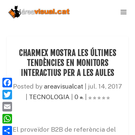
CHARMEX MOSTRA LES ÚLTIMES
TENDÈNCIES EN MONITORS
INTERACTIUS PER A LES AULES
Posted by
areavisualcat
|
jul. 14, 2017
F
|
TECNOLOGIA
|
0
|
a
T
c
w
E
e
i
m
W
El proveïdor
B2B
de referència del
b
t