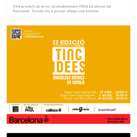
S'ha produït un error; probablement l'RSS ha deixat de
funcionar. Torneu-ho a provar d'aquí una estona.