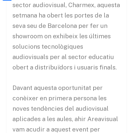
a
h
sector audiovisual,
Charmex
, aquesta
o
C
t
i
a
o
o
setmana ha obert les portes de la
e
l
t
k
m
seva seu de
Barcelona
per fer un
r
s
p
showroom
on exhibeix les últimes
A
a
solucions tecnològiques
p
r
audiovisuals per al sector educatiu
p
t
obert a distribuïdors i usuaris finals.
e
i
Davant aquesta oportunitat per
x
conèixer en primera persona les
noves tendències
del audiovisual
aplicades a les aules, ahir
Areavisual
vam acudir a aquest
event
per