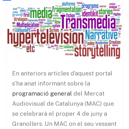
a
h
o
C
t
i
a
o
o
e
l
t
k
m
r
s
p
A
a
p
r
p
t
e
En anteriors articles d’aquest portal
i
s’ha anat informant sobre la
x
programació general
del Mercat
Audiovisual de Catalunya (MAC) que
se celebrarà el proper 4 de juny a
Granollers. Un MAC on el seu vessant