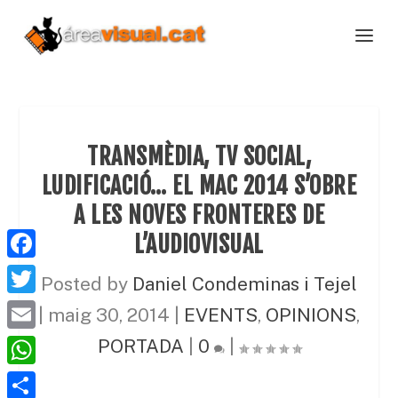
TRANSMÈDIA, TV SOCIAL,
LUDIFICACIÓ… EL MAC 2014 S’OBRE
A LES NOVES FRONTERES DE
L’AUDIOVISUAL
F
Posted by
Daniel Condeminas i Tejel
a
T
|
maig 30, 2014
|
EVENTS
,
OPINIONS
,
c
w
E
PORTADA
|
0
|
e
i
m
W
b
t