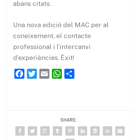
abans citats.
Una nova edició del MAC per al
coneixement, el contacte
professional i l’intercanvi
d’experiències. Èxit!
F
T
E
W
C
a
w
m
h
o
c
itt
ai
at
m
e
er
l
s
p
b
A
ar
SHARE:
o
p
te
o
p
ix