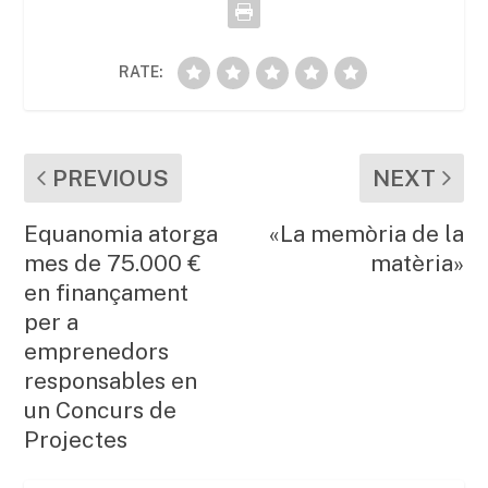
k
RATE:
PREVIOUS
NEXT
Equanomia atorga
«La memòria de la
mes de 75.000 €
matèria»
en finançament
per a
emprenedors
responsables en
un Concurs de
Projectes