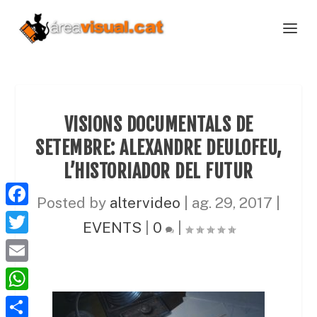
VISIONS DOCUMENTALS DE
SETEMBRE: ALEXANDRE DEULOFEU,
L’HISTORIADOR DEL FUTUR
Posted by
altervideo
|
ag. 29, 2017
|
F
EVENTS
|
0
|
a
T
c
w
E
e
i
m
W
b
t