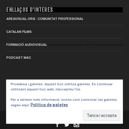
ENLLAÇOS D'INTERÈS
AREAVISUAL.ORG : COMUNITAT PROFESSIONAL
CATALAN FILMS
FORMACIÓ AUDIOVISUAL
pàgina especialitzada en formació audiovisual
PODCAST MAC
Privadesa i galetes: aquest lloc utilitza galetes. En continuar
utilitzant aquest lloc web, n'accepteu l'ús.
Per a obtenir més informació, inclòs com controlar les galetes,
Política de galetes
vegeu aquí:
Designed by
Elegant Themes
| Powered by
WordPress