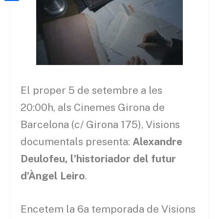
a
h
o
C
t
i
a
o
o
e
l
t
k
m
r
s
p
A
a
p
r
El proper 5 de setembre a les
p
t
20:00h, als Cinemes Girona de
e
Barcelona (c/ Girona 175), Visions
i
documentals presenta:
Alexandre
x
Deulofeu, l’historiador del futur
d’Àngel Leiro
.
Encetem la 6a temporada de Visions