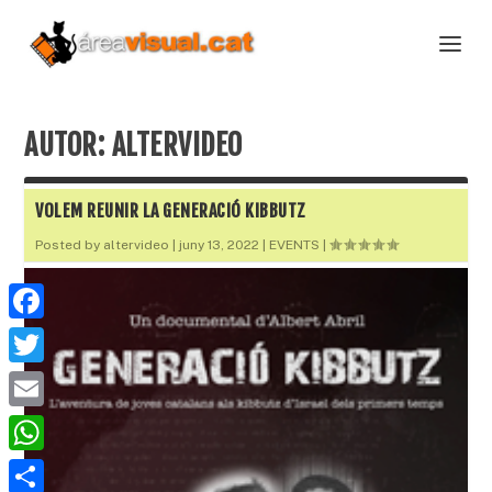
AUTOR:
ALTERVIDEO
VOLEM REUNIR LA GENERACIÓ KIBBUTZ
Posted by
altervideo
|
juny 13, 2022
|
EVENTS
|
F
a
T
c
w
E
e
i
m
W
b
t