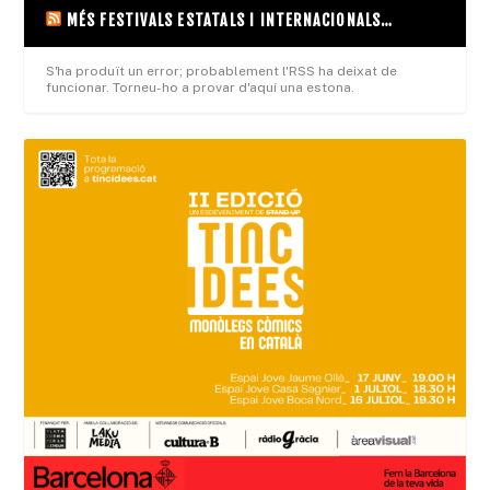
MÉS FESTIVALS ESTATALS I INTERNACIONALS…
S'ha produït un error; probablement l'RSS ha deixat de
funcionar. Torneu-ho a provar d'aquí una estona.