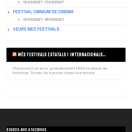
10/03/2027 - 17/03/2027
FESTIVAL OMNIUM DE CINEMA
10/03/2027 - 18/03/2027
VEURE MES FESTIVALS
MÉS FESTIVALS ESTATALS I INTERNACIONALS…
S'ha produït un error; probablement l'RSS ha deixat de
funcionar. Torneu-ho a provar d'aquí una estona.
SEGUEIX-NOS A FACEBOOK