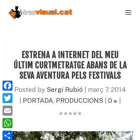
ESTRENA A INTERNET DEL MEU
ÚLTIM CURTMETRATGE ABANS DE LA
SEVA AVENTURA PELS FESTIVALS
Posted by
Sergi Rubió
|
març 7, 2014
F
|
PORTADA
,
PRODUCCIONS
|
0
|
a
T
c
w
E
e
i
m
W
b
t