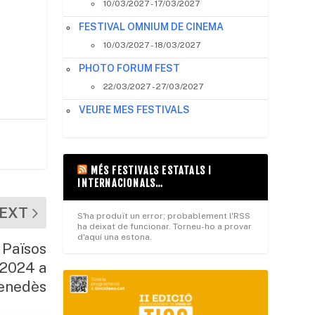
10/03/2027 - 17/03/2027
FESTIVAL OMNIUM DE CINEMA
10/03/2027 - 18/03/2027
PHOTO FORUM FEST
22/03/2027 - 27/03/2027
VEURE MES FESTIVALS
MÉS FESTIVALS ESTATALS I
INTERNACIONALS…
EXT
S'ha produït un error; probablement l'RSS
ha deixat de funcionar. Torneu-ho a provar
d'aquí una estona.
 Països
e 2024 a
Penedès