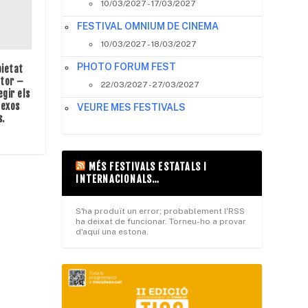
10/03/2027 - 17/03/2027
FESTIVAL OMNIUM DE CINEMA
10/03/2027 - 18/03/2027
PHOTO FORUM FEST
pietat
utor –
22/03/2027 - 27/03/2027
egir els
nexos
VEURE MES FESTIVALS
s.
MÉS FESTIVALS ESTATALS I
INTERNACIONALS…
S'ha produït un error; probablement l'RSS
ha deixat de funcionar. Torneu-ho a provar
d'aquí una estona.