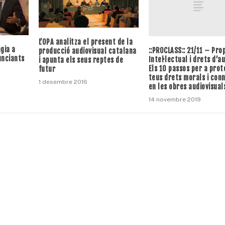
L’OPA analitza el present de la
gia a
::PROCLASS:: 21/11 – Pro
producció audiovisual catalana
unciants
Intel·lectual i drets d’a
i apunta els seus reptes de
Els 10 passos per a prot
futur
teus drets morals i con
1 desembre 2016
en les obres audiovisual
14 novembre 2019