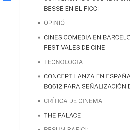
a
h
o
C
t
BESSE EN EL FICCI
i
a
o
o
e
l
t
OPINIÓ
k
m
r
s
p
CINES COMEDIA EN BARCELO
A
a
FESTIVALES DE CINE
p
r
p
t
TECNOLOGIA
e
CONCEPT LANZA EN ESPAÑA 
i
BQ612 PARA SEÑALIZACIÓN 
x
CRÍTICA DE CINEMA
THE PALACE
RESUM BAFICI: