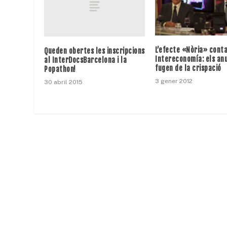
L’efecte «Nòria» conta
Queden obertes les inscripcions
Intereconomía: els an
al InterDocsBarcelona i la
fugen de la crispació
Popathon!
3 gener 2012
30 abril 2015