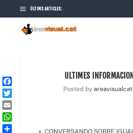
ÚLTIMS ARTICLES:
ULTIMES INFORMACION
Posted by
areavisualcat
F
a
T
c
w
E
e
i
m
W
b
t
CONVERSANDO SOBRE IGUAL