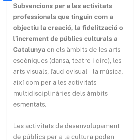
a
h
o
C
Subvencions per a les activitats
t
i
a
o
o
professionals que tinguin com a
e
l
t
k
m
objectiu la creació, la fidelització o
r
s
p
l’increment de públics culturals a
A
a
Catalunya
en els àmbits de les arts
p
r
escèniques (dansa, teatre i circ), les
p
t
arts visuals, l’audiovisual i la música,
e
així com per a les activitats
i
multidisciplinàries dels àmbits
x
esmentats.
Les activitats de desenvolupament
de públics per a la cultura poden