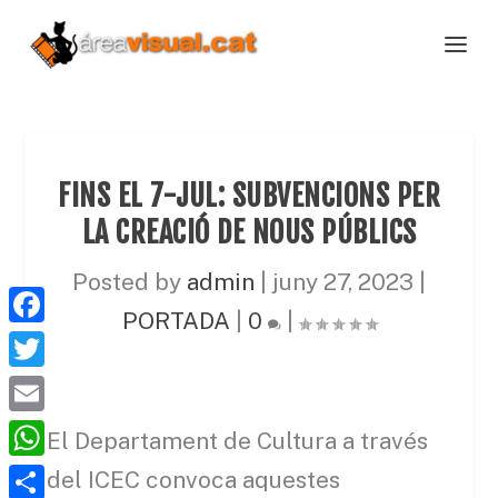
FINS EL 7-JUL: SUBVENCIONS PER
LA CREACIÓ DE NOUS PÚBLICS
Posted by
admin
|
juny 27, 2023
|
PORTADA
|
0
|
F
a
T
c
w
E
El Departament de Cultura a través
e
i
m
W
del ICEC convoca aquestes
b
t