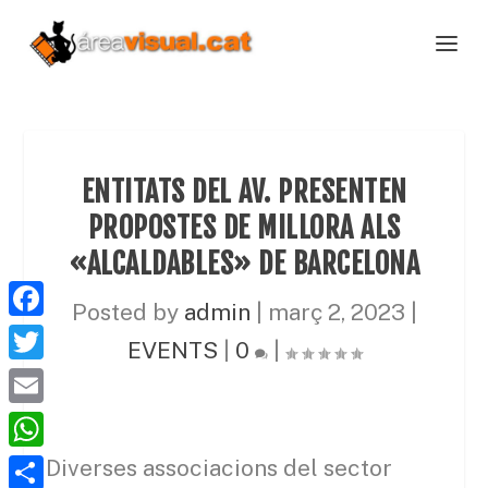
ENTITATS DEL AV. PRESENTEN
PROPOSTES DE MILLORA ALS
«ALCALDABLES» DE BARCELONA
Posted by
admin
|
març 2, 2023
|
F
EVENTS
|
0
|
a
T
c
w
E
e
i
m
W
Diverses associacions del sector
b
t