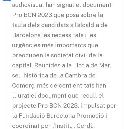
a
h
audiovisual han signat el document
o
C
t
i
a
o
o
Pro BCN 2023 que posa sobre la
e
l
t
k
m
taula dels candidats a l’alcaldia de
r
s
p
Barcelona les necessitats i les
A
a
urgències més importants que
p
r
preocupen la societat civil de la
p
t
capital. Reunides a la Llotja de Mar,
e
seu històrica de la Cambra de
i
Comerç, més de cent entitats han
x
lliurat el document que recull el
projecte Pro BCN 2023, impulsat per
la Fundació Barcelona Promoció i
coordinat per l’Institut Cerdà,