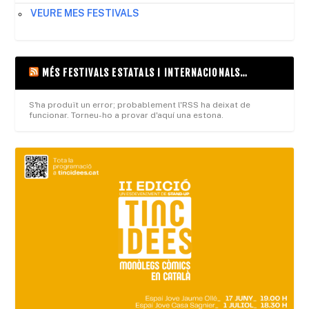
VEURE MES FESTIVALS
MÉS FESTIVALS ESTATALS I INTERNACIONALS…
S'ha produït un error; probablement l'RSS ha deixat de
funcionar. Torneu-ho a provar d'aquí una estona.