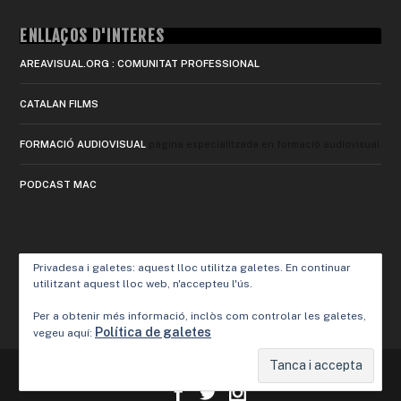
ENLLAÇOS D'INTERÈS
AREAVISUAL.ORG : COMUNITAT PROFESSIONAL
CATALAN FILMS
FORMACIÓ AUDIOVISUAL
pàgina especialitzada en formació audiovisual
PODCAST MAC
Privadesa i galetes: aquest lloc utilitza galetes. En continuar
utilitzant aquest lloc web, n'accepteu l'ús.
Per a obtenir més informació, inclòs com controlar les galetes,
Política de galetes
vegeu aquí:
Designed by
Elegant Themes
| Powered by
WordPress