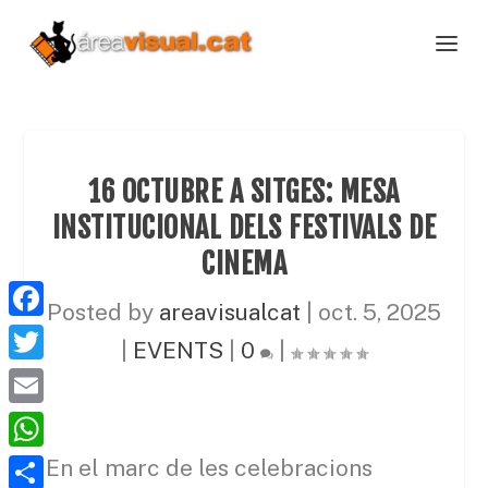
16 OCTUBRE A SITGES: MESA
INSTITUCIONAL DELS FESTIVALS DE
CINEMA
Posted by
areavisualcat
|
oct. 5, 2025
F
|
EVENTS
|
0
|
a
T
c
w
E
e
i
m
W
En el marc de les celebracions
b
t