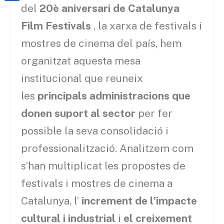
a
h
del
20è aniversari de Catalunya
o
C
t
i
a
o
o
Film Festivals
, la xarxa de festivals i
e
l
t
k
m
mostres de cinema del país, hem
r
s
p
organitzat aquesta mesa
A
a
institucional que reuneix
p
r
les
principals administracions que
p
t
donen suport al sector
per fer
e
possible la seva consolidació i
i
professionalització. Analitzem com
x
s’han multiplicat les propostes de
festivals i mostres de cinema a
Catalunya, l’
increment de l’impacte
cultural i industrial
i
el creixement