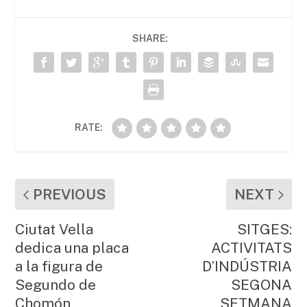
e
er
l
s
p
b
A
ar
SHARE:
o
p
te
o
p
ix
k
RATE:
PREVIOUS
NEXT
Ciutat Vella
SITGES:
dedica una placa
ACTIVITATS
a la figura de
D’INDÚSTRIA
Segundo de
SEGONA
Chomón
SETMANA