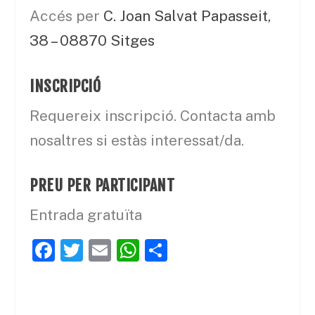
Accés per
C. Joan Salvat Papasseit,
38 – 08870 Sitges
INSCRIPCIÓ
Requereix inscripció. Contacta amb
nosaltres si estàs interessat/da.
PREU PER PARTICIPANT
Entrada gratuïta
F
T
E
W
C
a
w
m
h
o
c
itt
ai
at
m