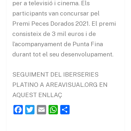
per a televisió i cinema. Els
participants van concursar pel
Premi Peces Dorados 2021. El premi
consisteix de 3 mil euros i de
l’acompanyament de Punta Fina
durant tot el seu desenvolupament.
SEGUIMENT DEL IBERSERIES
PLATINO A AREAVISUAL.ORG EN
AQUEST ENLLAÇ
F
T
E
W
C
a
w
m
h
o
c
itt
ai
at
m