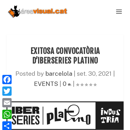
EXITOSA CONVOCATÒRIA
D’IBERSERIES PLATINO
Posted by
barcelola
|
set. 30, 2021
|
EVENTS
|
0
|
F
a
T
c
w
E
e
i
m
W
b
t