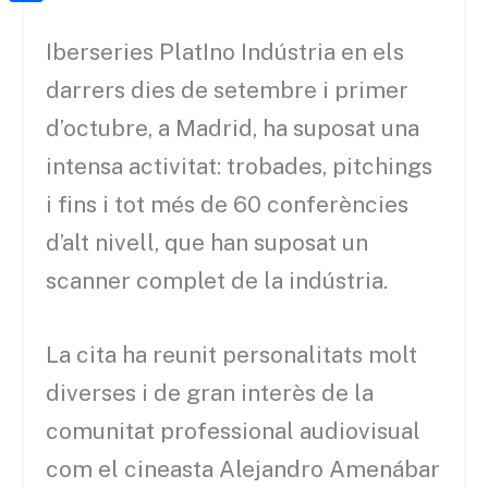
a
h
o
C
t
i
a
Iberseries PlatIno Indústria en els
o
o
e
l
t
k
m
darrers dies de setembre i primer
r
s
p
d’octubre, a Madrid, ha suposat una
A
a
intensa activitat: trobades, pitchings
p
r
i fins i tot més de 60 conferències
p
t
d’alt nivell, que han suposat un
e
scanner complet de la indústria.
i
x
La cita ha reunit personalitats molt
diverses i de gran interès de la
comunitat professional audiovisual
com el cineasta Alejandro Amenábar