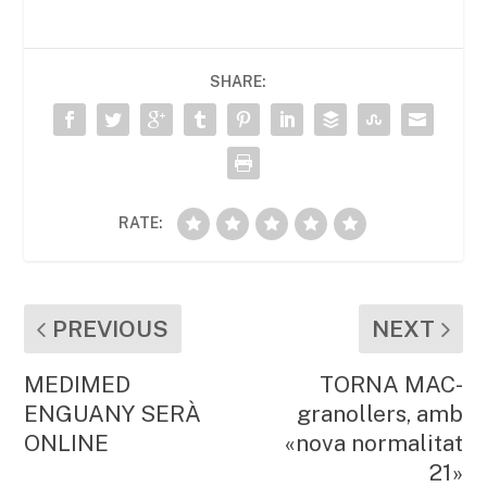
e
er
l
s
p
b
A
ar
SHARE:
o
p
te
o
p
ix
k
RATE:
PREVIOUS
NEXT
MEDIMED
TORNA MAC-
ENGUANY SERÀ
granollers, amb
ONLINE
«nova normalitat
21»