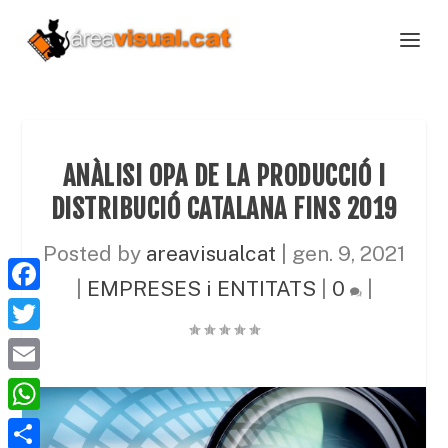
ANÀLISI OPA DE LA PRODUCCIÓ I
DISTRIBUCIÓ CATALANA FINS 2019
Posted by
areavisualcat
|
gen. 9, 2021
|
EMPRESES i ENTITATS
|
0
|
F
a
T
c
w
E
e
i
m
W
b
t