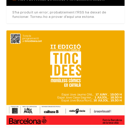
S'ha produït un error; probablement l'RSS ha deixat de
funcionar. Torneu-ho a provar d'aquí una estona.