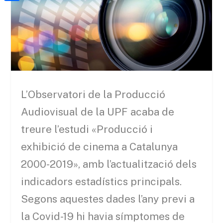
a
h
o
C
t
i
a
o
o
e
l
t
k
m
r
s
p
A
a
p
r
L’Observatori de la Producció
p
t
Audiovisual de la UPF acaba de
e
treure l’estudi «Producció i
i
exhibició de cinema a Catalunya
x
2000-2019», amb l’actualització dels
indicadors estadístics principals.
Segons aquestes dades l’any previ a
la Covid-19 hi havia símptomes de