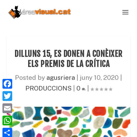
DILLUNS 15, ES DONEN A CONÈIXER
ELS PREMIS DE LA CRÍTICA
Posted by
agusriera
|
juny 10, 2020
|
PRODUCCIONS
|
0
|
F
a
T
c
w
E
e
i
m
W
b
t