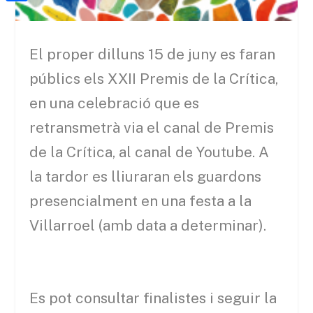
a
h
o
C
t
i
a
o
o
e
l
t
El proper dilluns 15 de juny es faran
k
m
r
s
públics els XXII Premis de la Crítica,
p
A
a
en una celebració que es
p
r
retransmetrà via el canal de Premis
p
t
de la Crítica, al canal de Youtube. A
e
la tardor es lliuraran els guardons
i
presencialment en una festa a la
x
Villarroel (amb data a determinar).
Es pot consultar finalistes i seguir la