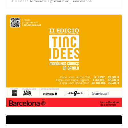
funcionar. Torneu-ho a provar d'aquí una estona.