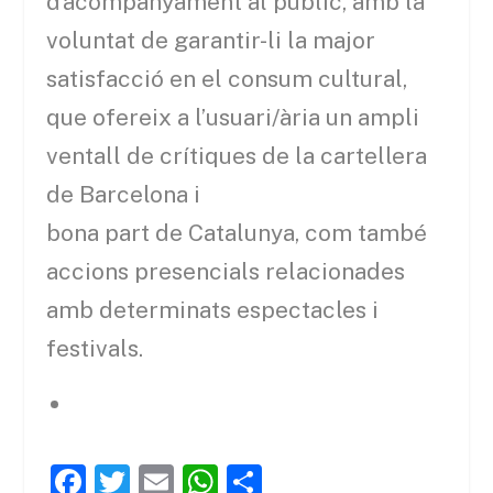
d’acompanyament al públic, amb la
voluntat de garantir-li la major
satisfacció en el consum cultural,
que ofereix a l’usuari/ària un ampli
ventall de crítiques de la cartellera
de Barcelona i
bona part de Catalunya, com també
accions presencials relacionades
amb determinats espectacles i
festivals.
F
T
E
W
C