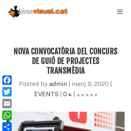
NOVA CONVOCATÒRIA DEL CONCURS
DE GUIÓ DE PROJECTES
TRANSMÈDIA
Posted by
admin
|
març 9, 2020
|
F
EVENTS
|
0
|
a
T
c
w
E
e
i
m
W
b
t