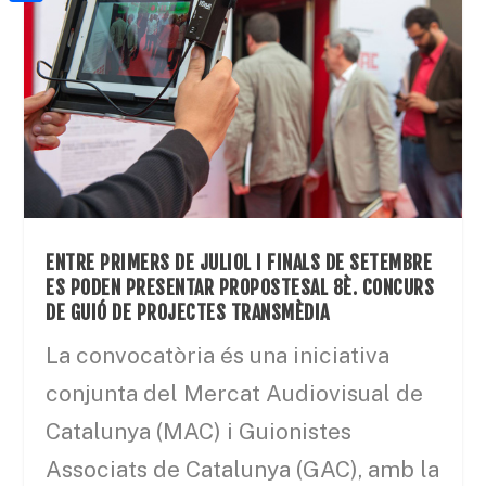
a
h
o
C
t
i
a
o
o
e
l
t
k
m
r
s
p
A
a
p
r
p
t
e
ENTRE PRIMERS DE JULIOL I FINALS DE SETEMBRE
ES PODEN PRESENTAR PROPOSTESAL 8È. CONCURS
i
DE GUIÓ DE PROJECTES TRANSMÈDIA
x
La convocatòria és una iniciativa
conjunta del Mercat Audiovisual de
Catalunya (MAC) i Guionistes
Associats de Catalunya (GAC), amb la