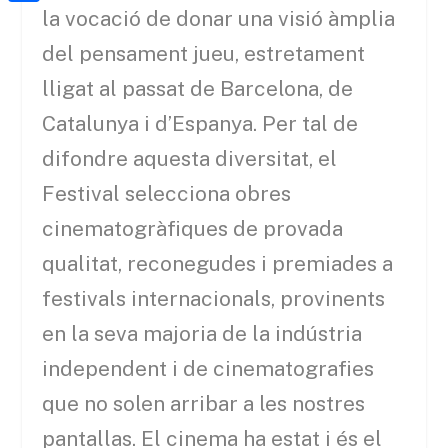
a
h
o
C
la vocació de donar una visió àmplia
t
i
a
o
o
del pensament jueu, estretament
e
l
t
k
m
lligat al passat de Barcelona, de
r
s
p
Catalunya i d’Espanya. Per tal de
A
a
difondre aquesta diversitat, el
p
r
Festival selecciona obres
p
t
cinematogràfiques de provada
e
qualitat, reconegudes i premiades a
i
festivals internacionals, provinents
x
en la seva majoria de la indústria
independent i de cinematografies
que no solen arribar a les nostres
pantallas. El cinema ha estat i és el