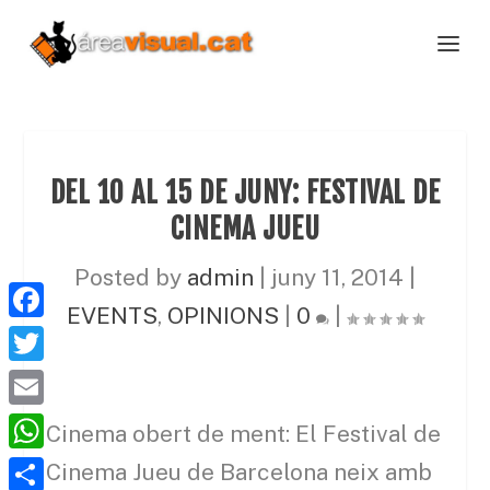
DEL 10 AL 15 DE JUNY: FESTIVAL DE
CINEMA JUEU
Posted by
admin
|
juny 11, 2014
|
EVENTS
,
OPINIONS
|
0
|
F
a
T
c
w
E
Cinema obert de ment: El Festival de
e
i
m
W
Cinema Jueu de Barcelona neix amb
b
t