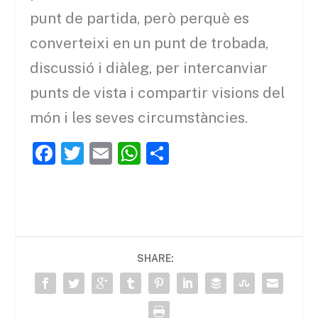
punt de partida, però perquè es
converteixi en un punt de trobada,
discussió i diàleg, per intercanviar
punts de vista i compartir visions del
món i les seves circumstàncies.
F
T
E
W
C
a
w
m
h
o
c
itt
ai
at
m
e
er
l
s
p
b
A
ar
SHARE:
o
p
te
o
p
ix
k