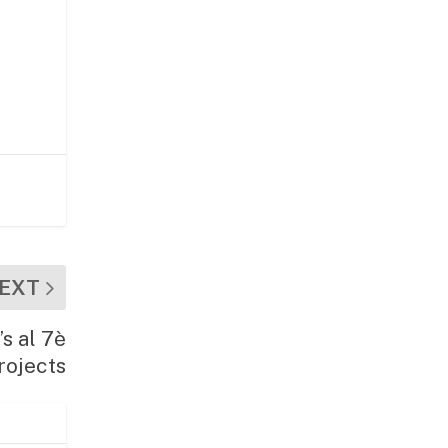
EXT
’s al 7è
rojects