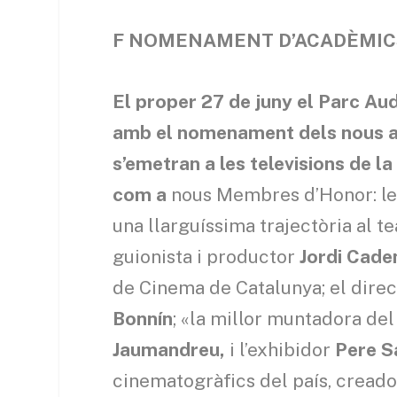
F
NOMENAMENT D’ACADÈMIC
El proper 27 de juny el Parc Aud
amb el nomenament dels nous a
s’emetran a les televisions de 
com a
nous Membres d’Honor: le
una llarguíssima trajectòria al tea
guionista i productor
Jordi Cade
de Cinema de Catalunya; el direct
Bonnín
; «la millor muntadora de
Jaumandreu,
i l’exhibidor
Pere S
cinematogràfics del país, creado