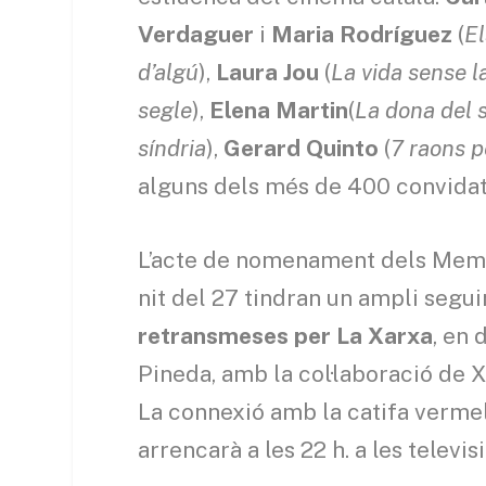
Verdaguer
i
Maria
Rodríguez
(
El
d’algú
),
Laura Jou
(
La vida sense 
segle
),
Elena Martin
(
La dona del 
síndria
),
Gerard Quinto
(
7 raons p
alguns dels més de 400 convidats
L’acte de nomenament dels Membre
nit del 27 tindran un ampli segui
retransmeses per La Xarxa
, en
Pineda, amb la col·laboració de Xa
La connexió amb la catifa vermell
arrencarà a les 22 h. a les televi