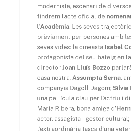
modernista, escenari de diversos
tindrem l’acte oficial de
nomenam
l’Acadèmia
. Les seves trajectòr
prèviament per persones amb le
seves vides: la cineasta
Isabel C
protagonista del seu bateig en la 
director
Joan Lluís Bozzo
parlarà
casa nostra,
Assumpta Serna
, a
companyia Dagoll Dagom;
Sílvia
una pel·lícula clau per l’actriu i 
Maria Ribera, bona amiga d’
Herm
actor, assagista i gestor cultura
l’extraordinària tasca d’una vete