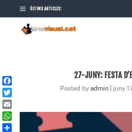
ÚLTIMS ARTICLES:
27-JUNY: FESTA D’
Posted by
admin
|
juny 1
F
a
T
c
w
E
e
i
m
W
b
t