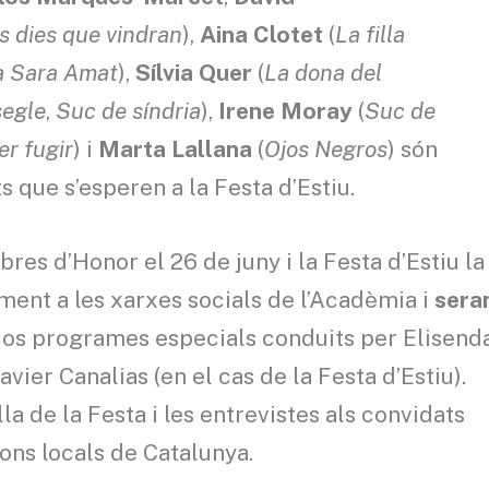
s dies que vindran
),
Aina Clotet
(
La filla
la Sara Amat
),
Sílvia Quer
(
La dona del
segle
,
Suc de síndria
),
Irene Moray
(
Suc de
er fugir
) i
Marta Lallana
(
Ojos Negros
) són
 que s’esperen a la Festa d’Estiu.
s d’Honor el 26 de juny i la Festa d’Estiu la
ment a les xarxes socials de l’Acadèmia i
sera
 dos programes especials conduits per Elisend
vier Canalias (en el cas de la Festa d’Estiu).
a de la Festa i les entrevistes als convidats
sions locals de Catalunya.