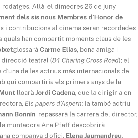
 rodatges. Allà. el dimecres 26 de juny
ent dels sis nous Membres d’Honor de
ies i contribucions al cinema seran recordades
s quals han compartit moments claus de les
oixet
glossarà
Carme Elias
, bona amiga i
direcció teatral (
84 Charing Cross Road
); el
 d’una de les actrius més internacionals de
mb qui compartiria els primers anys de la
 Munt
lloarà
Jordi Cadena
, que la dirigiria en
directora,
Els papers d’Aspern
; la també actriu
ann Bonnín
, repassarà la carrera del director,
l; la muntadora Ana Pfaff descobrirà
rana companya d’ofici,
Elena Jaumandreu
,