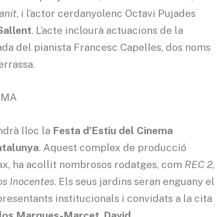
anit
,
i l’actor cerdanyolenc Octavi Pujades
Sallent
. L’acte inclourà actuacions de la
da del pianista Francesc Capelles, dos noms
errassa.
NEMA
ndrà lloc la
Festa d’Estiu del Cinema
atalunya
. Aquest complex de producció
òrax, ha acollit nombrosos rodatges, com
REC 2,
os Inocentes
. Els seus jardins seran enguany el
esentants institucionals i convidats a la cita
los Marques-Marcet
,
David