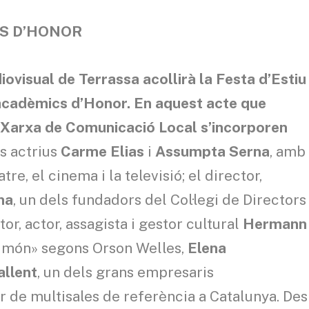
S D’HONOR
iovisual de Terrassa acollirà la Festa d’Estiu
cadèmics d’Honor. En aquest acte que
la Xarxa de Comunicació Local s’incorporen
s actrius
Carme Elias
i
Assumpta Serna
, amb
tre, el cinema i la televisió; el director,
na
, un dels fundadors del Col·legi de Directors
or, actor, assagista i gestor cultural
Hermann
l món» segons Orson Welles,
Elena
allent
,
un dels grans empresaris
r de multisales de referència a Catalunya. Des