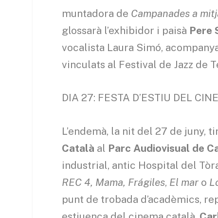
muntadora de
Campanades a mitj
glossarà l’exhibidor i paisà
Pere 
vocalista Laura Simó, acompanya
vinculats al Festival de Jazz de T
DIA 27: FESTA D’ESTIU DEL CI
L’endemà, la nit del 27 de juny, ti
Català
al
Parc Audiovisual de C
industrial, antic Hospital del T
REC 4, Mama, Frágiles
,
El mar
o
L
punt de trobada d’acadèmics, repr
estiuenca del cinema català.
Car