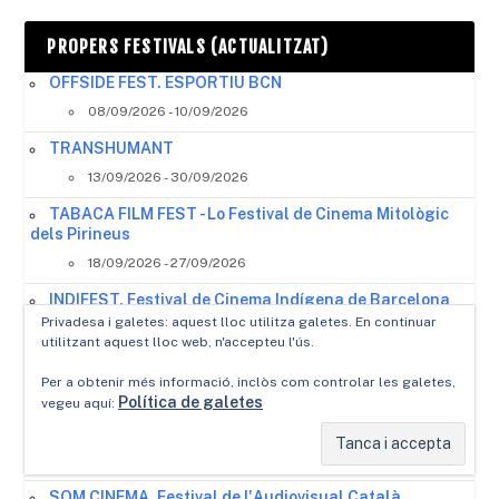
PROPERS FESTIVALS (ACTUALITZAT)
OFFSIDE FEST. ESPORTIU BCN
08/09/2026 - 10/09/2026
TRANSHUMANT
13/09/2026 - 30/09/2026
TABACA FILM FEST - Lo Festival de Cinema Mitològic
dels Pirineus
18/09/2026 - 27/09/2026
INDIFEST, Festival de Cinema Indígena de Barcelona
Privadesa i galetes: aquest lloc utilitza galetes. En continuar
09/10/2026 - 20/10/2026
utilitzant aquest lloc web, n'accepteu l'ús.
BLANES COSTA BRAVA INTERNAL. FILM FESTIVAL
Per a obtenir més informació, inclòs com controlar les galetes,
14/10/2026
Política de galetes
vegeu aquí:
MOSTRA DE CINEMA MEXICÀ
19/10/2026 - 22/10/2026
SOM CINEMA, Festival de l'Audiovisual Català