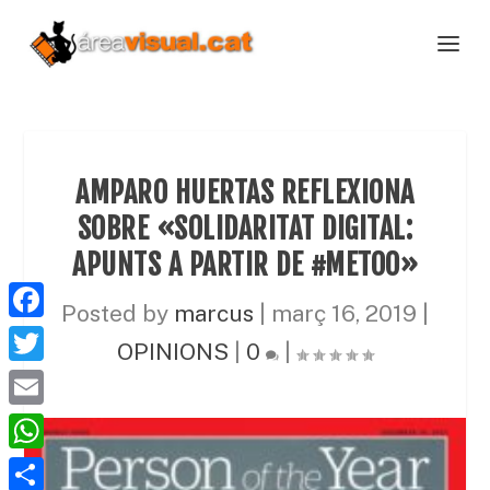
AMPARO HUERTAS REFLEXIONA
SOBRE «SOLIDARITAT DIGITAL:
APUNTS A PARTIR DE #METOO»
Posted by
marcus
|
març 16, 2019
|
F
OPINIONS
|
0
|
a
T
c
w
E
e
i
m
W
b
t