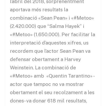
l’abril del 2018, sorprenentment
aportava més resultats la
combinació «Sean Pean» i «#Metoo»
(2.420.000) que “Salma Hayek” i
«#Metoo» (1.650.000). Per facilitar la
interpretació d’aquestes xifres, us
recordem que l’actor Sean Pean va
defensar obertament a Harvey
Weinstein. La combinació de
«#Metoo» amb «Quentin Tarantino» -
actor que tampoc no va mostrar
obertament el seu recolzament a les
dones- va donar 618 mil resultats,