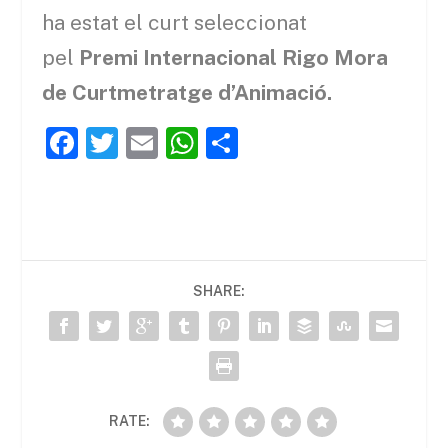
ha estat el curt seleccionat
pel
Premi Internacional Rigo Mora
de Curtmetratge d’Animació.
F
T
E
W
C
a
w
m
h
o
c
itt
ai
at
m
e
er
l
s
p
b
A
ar
SHARE:
o
p
te
o
p
ix
k
RATE: