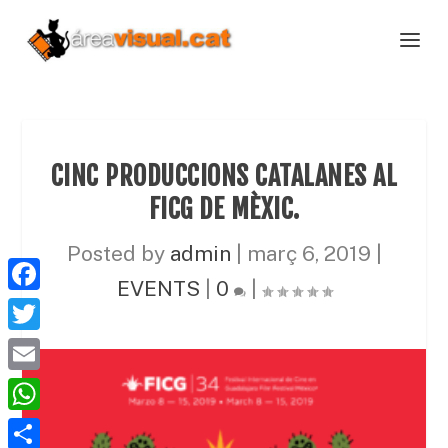
CINC PRODUCCIONS CATALANES AL
FICG DE MÈXIC.
Posted by
admin
|
març 6, 2019
|
EVENTS
|
0
|
F
a
T
c
w
E
e
i
m
W
b
t