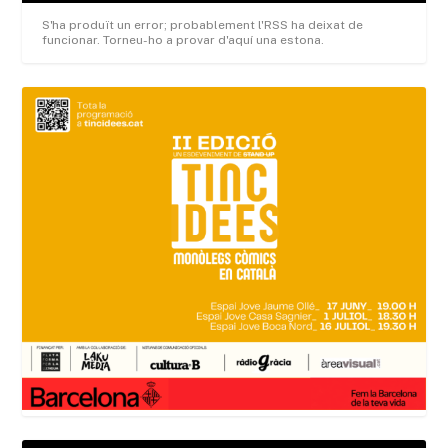
S'ha produït un error; probablement l'RSS ha deixat de
funcionar. Torneu-ho a provar d'aquí una estona.