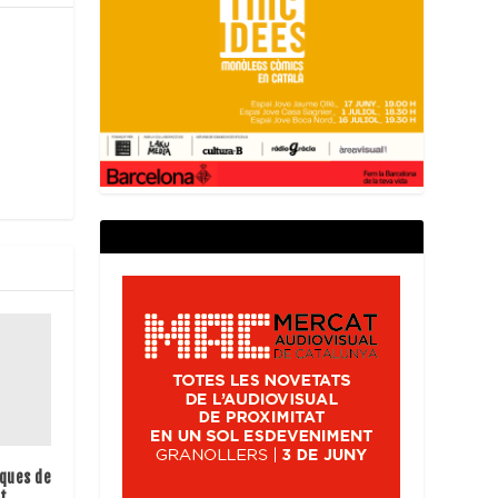
iques de
t