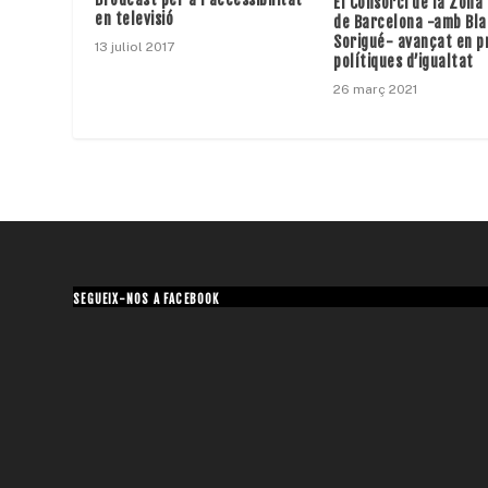
El Consorci de la Zona
en televisió
de Barcelona -amb Bl
Sorigué- avançat en 
13 juliol 2017
polítiques d’igualtat
26 març 2021
SEGUEIX-NOS A FACEBOOK