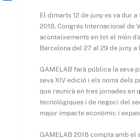
a
h
o
C
t
i
a
El dimarts 12 de juny es va dur
o
o
e
l
t
k
m
2018, Congrés Internacional de Vi
r
s
p
aconteixements en tot el món d’
A
a
Barcelona del 27 al 29 de juny a 
p
r
p
t
GAMELAB farà pública la seva pr
e
seva XIV edició i els noms dels p
i
que reunirà en tres jornades en q
x
tecnològiques i de negoci del sec
major impacte econòmic i expansió
GAMELAB 2018 compta amb el sup