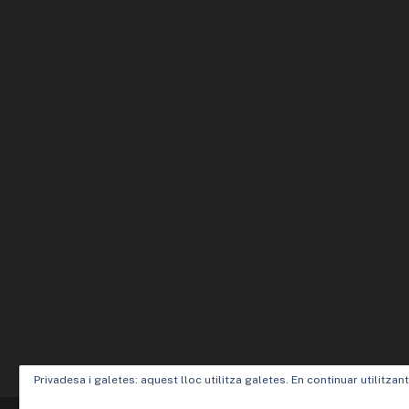
Privadesa i galetes: aquest lloc utilitza galetes. En continuar utilitzan