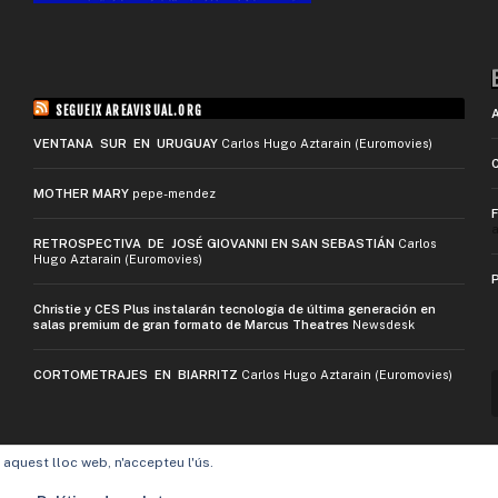
SEGUEIX AREAVISUAL.ORG
VENTANA SUR EN URUGUAY
Carlos Hugo Aztarain (Euromovies)
MOTHER MARY
pepe-mendez
a
RETROSPECTIVA DE JOSÉ GIOVANNI EN SAN SEBASTIÁN
Carlos
Hugo Aztarain (Euromovies)
Christie y CES Plus instalarán tecnología de última generación en
salas premium de gran formato de Marcus Theatres
Newsdesk
CORTOMETRAJES EN BIARRITZ
Carlos Hugo Aztarain (Euromovies)
t aquest lloc web, n'accepteu l'ús.