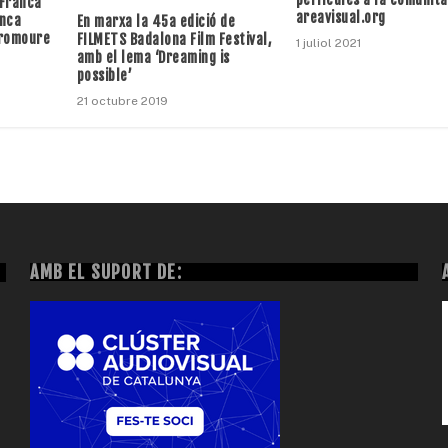
 Franca
areavisual.org
anca
En marxa la 45a edició de
promoure
FILMETS Badalona Film Festival,
1 juliol 2021
amb el lema ‘Dreaming is
possible’
21 octubre 2019
AMB EL SUPORT DE: