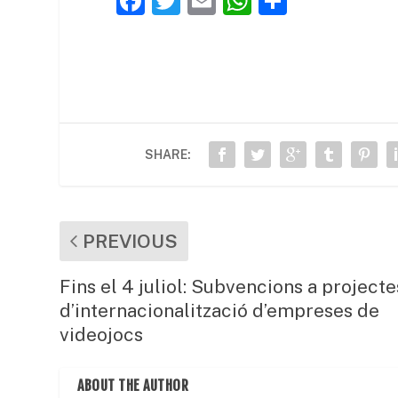
F
T
E
W
C
a
w
m
h
o
c
itt
ai
at
m
e
er
l
s
p
b
A
ar
o
p
te
SHARE:
o
p
ix
k
PREVIOUS
Fins el 4 juliol: Subvencions a projecte
d’internacionalització d’empreses de
videojocs
ABOUT THE AUTHOR