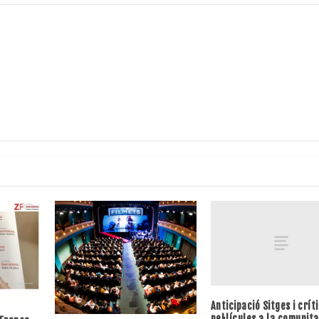
Anticipació Sitges i crít
pel·lícules a la comunita