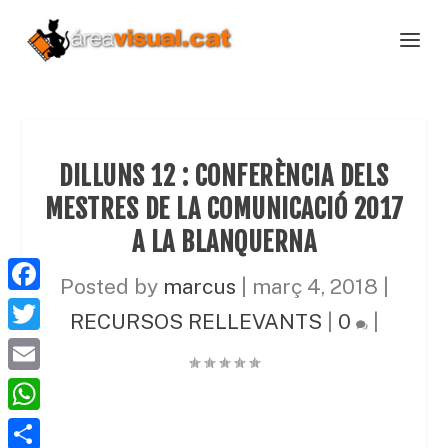
DILLUNS 12 : CONFERÈNCIA DELS
MESTRES DE LA COMUNICACIÓ 2017
A LA BLANQUERNA
Posted by
marcus
|
març 4, 2018
|
F
RECURSOS RELLEVANTS
|
0
|
a
T
c
w
E
e
i
m
W
b
t