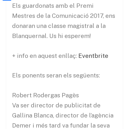
a
h
o
C
Els guardonats amb el Premi
t
i
a
o
o
Mestres de la Comunicació 2017, ens
e
l
t
k
m
r
donaran una classe magistral a la
s
p
Blanquernal. Us hi esperem!
A
a
p
r
+ info en aquest enllaç:
Eventbrite
p
t
e
Els ponents seran els següents:
i
x
Robert Rodergas Pagès
Va ser director de publicitat de
Gallina Blanca, director de l’agència
Demer i més tard va fundar la seva