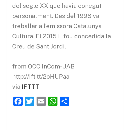
del segle XX que havia conegut
personalment. Des del 1998 va
treballar a l’emissora Catalunya
Cultura. El 2015 li fou concedida la
Creu de Sant Jordi.
from OCC InCom-UAB
http://ift.tt/2oHUPaa
via
IFTTT
F
T
E
W
C
a
w
m
h
o
c
itt
ai
at
m
e
er
l
s
p