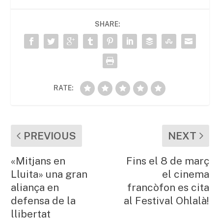
b
A
ar
SHARE:
o
p
te
o
p
ix
k
RATE:
PREVIOUS
NEXT
«Mitjans en
Fins el 8 de març
Lluita» una gran
el cinema
aliança en
francòfon es cita
defensa de la
al Festival Ohlalà!
llibertat