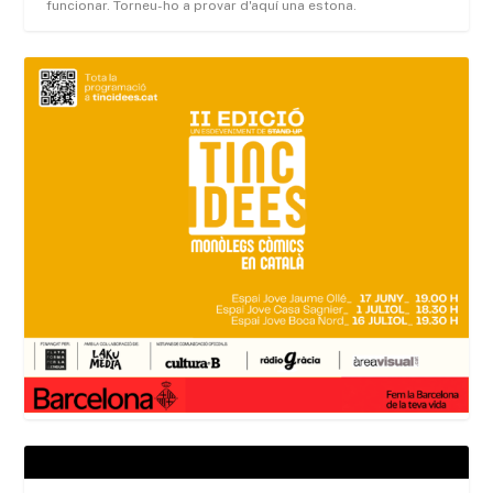
funcionar. Torneu-ho a provar d'aquí una estona.