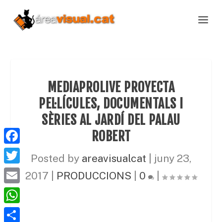
MEDIAPROLIVE PROYECTA
PEL·LÍCULES, DOCUMENTALS I
SÈRIES AL JARDÍ DEL PALAU
ROBERT
F
Posted by
areavisualcat
|
juny 23,
a
T
2017
|
PRODUCCIONS
|
0
|
c
w
E
e
i
m
W
b
t