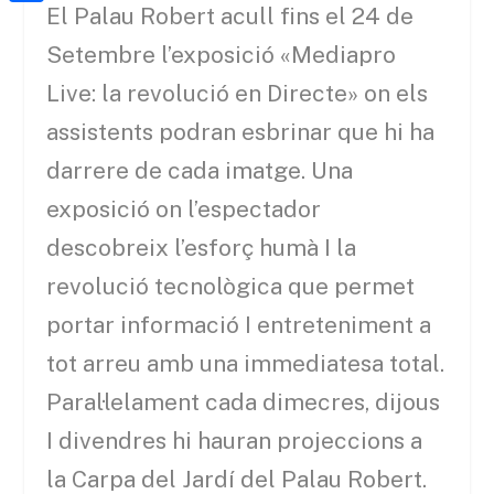
a
h
El Palau Robert acull
fins el
24 de
o
C
t
i
a
o
o
Setembre l’exposició «
Mediapro
e
l
t
k
m
Live
: la revolució en Directe» on els
r
s
p
assistents podran esbrinar que hi ha
A
a
darrere de cada imatge. Una
p
r
exposició on l’espectador
p
t
descobreix l’esforç humà I la
e
revolució tecnològica que permet
i
portar informació I entreteniment a
x
tot arreu amb una immediatesa total.
Paral·lelament cada dimecres, dijous
I divendres
hi
hauran projeccions a
la Carpa del Jardí del Palau Robert.