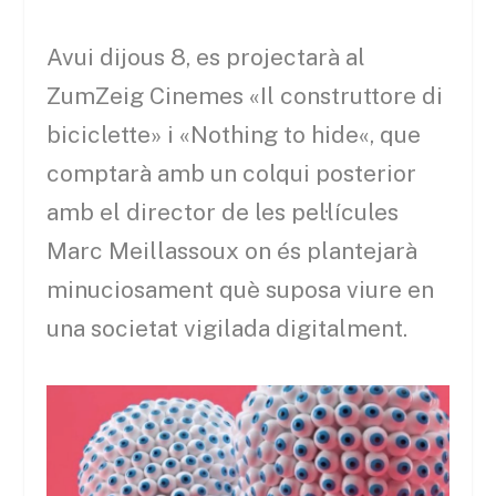
Avui dijous 8, es projectarà al
ZumZeig
Cinemes «
Il
construttore
di
biciclette
» i «
Nothing
to
hide
«, que
comptarà amb un colqui posterior
amb el director de les pel·lícules
Marc
Meillassoux
on
és
plantejarà
minuciosament què suposa viure en
una societat vigilada digitalment.