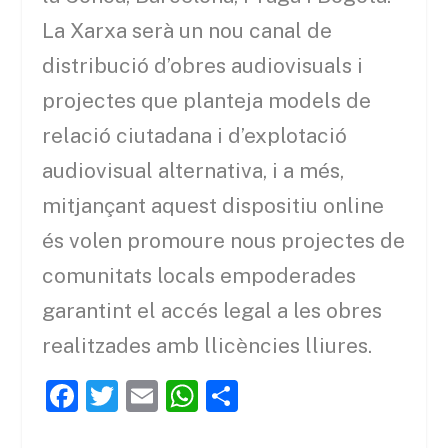
La Xarxa serà un nou canal de
distribució d’obres audiovisuals i
projectes que planteja models de
relació ciutadana i d’explotació
audiovisual alternativa, i a més,
mitjançant aquest dispositiu
online
és volen promoure
nous projectes de
comunitats locals empoderades
garantint el accés legal a les obres
realitzades amb llicències lliures.
F
T
E
W
C
a
w
m
h
o