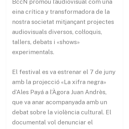
BccN
promou l’audiovisual com una
eina crítica
y
transformadora de la
nostra societat mitjançant projectes
audiovisuals diversos, col·loquis,
tallers, debats i «shows»
experimentals.
El festival es va estrenar el 7 de juny
amb la projecció «La xifra negra»
d’Ales
Payá
a l’Àgora
Juan
Andrès
,
que va anar acompanyada amb un
debat sobre la violència cultural. El
documental vol denunciar el