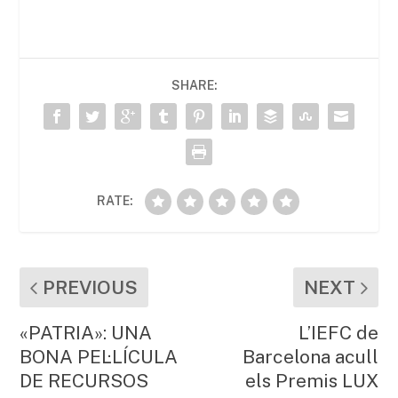
c
itt
ai
at
m
e
er
l
s
p
b
A
ar
SHARE:
o
p
te
o
p
ix
k
RATE:
PREVIOUS
NEXT
«PATRIA»: UNA
L’IEFC de
BONA PEL·LÍCULA
Barcelona acull
DE RECURSOS
els Premis LUX