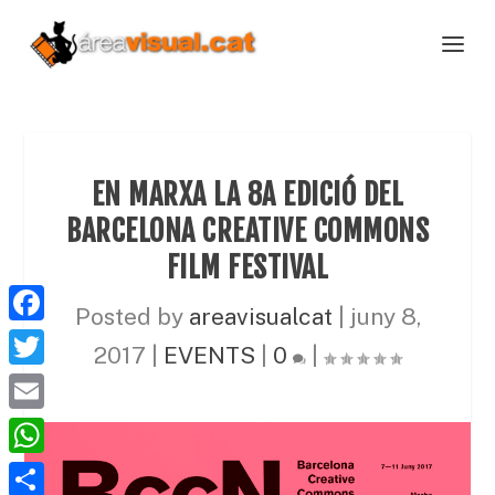
EN MARXA LA 8A EDICIÓ DEL
BARCELONA CREATIVE COMMONS
FILM FESTIVAL
Posted by
areavisualcat
|
juny 8,
F
2017
|
EVENTS
|
0
|
a
T
c
w
E
e
i
m
W
b
t