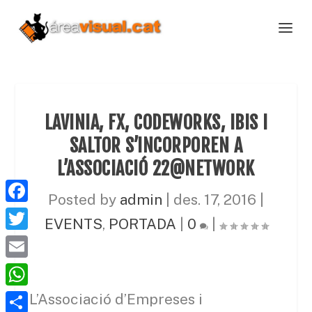
LAVINIA, FX, CODEWORKS, IBIS I
SALTOR S’INCORPOREN A
L’ASSOCIACIÓ 22@NETWORK
Posted by
admin
|
des. 17, 2016
|
F
EVENTS
,
PORTADA
|
0
|
a
T
c
w
E
e
i
m
W
L’Associació d’Empreses i
b
t