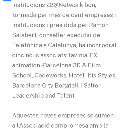
a
h
Institucions 22@Network bcn,
o
C
t
i
a
o
o
formada per més de cent empreses i
e
l
t
k
m
institucions i presidida per Ramon
r
s
p
Salabert, conseller executiu de
A
a
Telefónica a Catalunya, ha incorporat
p
r
cinc nous associats: lavinia, FX
p
t
animation -Barcelona 3D & Film
e
School, Codeworks, Hotel Ibis Styles
i
Barcelona City Bogatell i Saltor
x
Leadership and Talent.
Aquestes noves empreses se sumen
a l’Associació compromesa amb la