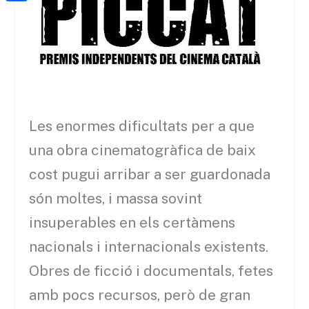
a
h
o
C
t
i
a
o
o
e
l
t
k
m
r
s
p
A
a
p
r
Les enormes dificultats per a que
p
t
una obra cinematogràfica de baix
e
cost pugui arribar a ser guardonada
i
són moltes, i massa sovint
x
insuperables en els certàmens
nacionals i internacionals existents.
Obres de ficció i documentals, fetes
amb pocs recursos, però de gran