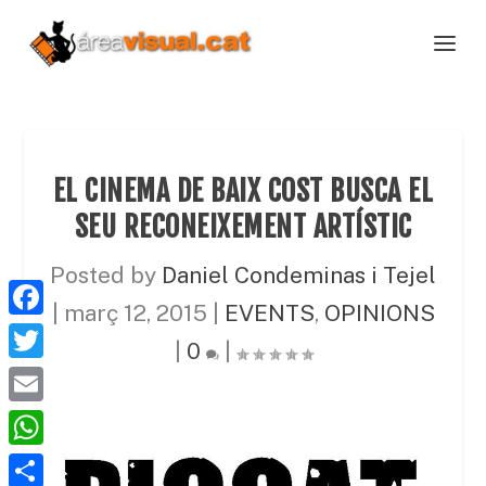
EL CINEMA DE BAIX COST BUSCA EL
SEU RECONEIXEMENT ARTÍSTIC
Posted by
Daniel Condeminas i Tejel
|
març 12, 2015
|
EVENTS
,
OPINIONS
F
|
0
|
a
T
c
w
E
e
i
m
W
b
t