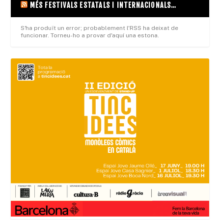
MÉS FESTIVALS ESTATALS I INTERNACIONALS…
S'ha produït un error; probablement l'RSS ha deixat de
funcionar. Torneu-ho a provar d'aquí una estona.