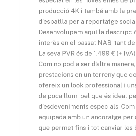
especial en les noves eines de p
producció 4K i també amb la pr
d’espatlla per a reportatge soci
Desenvolupem aquí la descripció
interès en el passat NAB, tant de
La seva PVR és de 1.499 € (+ IVA)
Com no podia ser d’altra manera,
prestacions en un terreny que 
ofereix un look professional i uns
de poca llum, pel que és ideal p
d’esdeveniments especials. Com 
equipada amb un ancoratge per a 
que permet fins i tot canviar les 