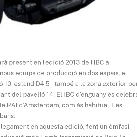
à present en l’edició 2013 de l’IBC a
nous equips de producció en dos espais, el
ló 10, estand D4.5 i també a la zona exterior pe
vant del pavelló 14. El IBC d’enguany es celebr
nte RAI d’Amsterdam, com és habitual. Les
bans.
plegament en aquesta edició, fent un èmfasi