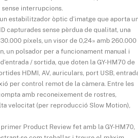
e sense interrupcions.
 un estabilitzador òptic d’imatge que aporta u
HD capturades sense pèrdua de qualitat, una
230.000 píxels, un visor de 0,24» amb 260.000
rn, un polsador per a funcionament manual i
 d’entrada / sortida, que doten la GY-HM70 de
sortides HDMI, AV, auriculars, port USB, entrad
ió per control remot de la càmera. Entre les
 compta amb reconeixement de rostres,
alta velocitat (per reproducció Slow Motion),
el primer Product Review fet amb la GY-HM70,
ostrant-se com treballar i treure el màxim