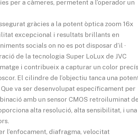
ies per a càmeres, permetent a l’operador un
ssegurat gràcies a la potent òptica zoom 16x
litat excepcional i resultats brillants en
iments socials on no es pot disposar d’il ·
oració de la tecnologia Super LoLux de JVC
imatge i contribueix a capturar un color precí
scor. El cilindre de l’objectiu tanca una poten
, Que va ser desenvolupat específicament per
mbinació amb un sensor CMOS retroiluminat d
orciona alta resolució, alta sensibilitat, i una
ors.
 l’enfocament, diafragma, velocitat