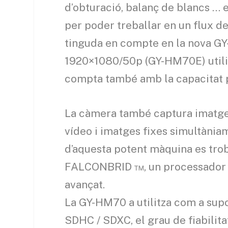
d’obturació, balanç de blancs … 
per poder treballar en un flux de
tinguda en compte en la nova G
1920×1080/50p (GY-HM70E) utilit
compta també amb la capacitat p
La càmera també captura imatge f
vídeo i imatges fixes simultània
d’aquesta potent màquina es trob
FALCONBRID ™, un processador d’
avançat.
La GY-HM70 a utilitza com a supo
SDHC / SDXC, el grau de fiabilitat