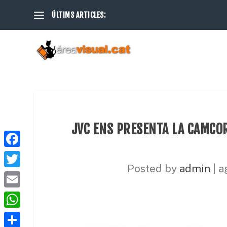
ÚLTIMS ARTICLES:
JVC ENS PRESENTA LA CAMCOR
F
Posted by
admin
|
a
a
T
c
w
E
e
i
m
W
b
t