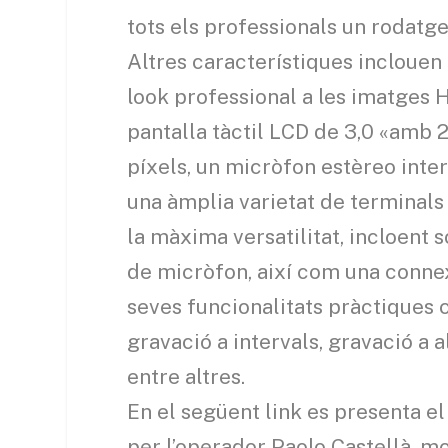
tots els professionals un rodatg
Altres característiques inclouen
look professional a les imatges 
pantalla tàctil LCD de 3,0 «amb 
píxels, un micròfon estèreo inte
una àmplia varietat de terminals
la màxima versatilitat, incloent 
de micròfon, així com una connex
seves funcionalitats pràctiques
gravació a intervals, gravació a 
entre altres.
En el següent link es presenta 
per l’operador Paolo Castellà, m