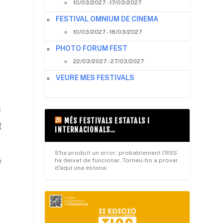
10/03/2027 - 17/03/2027
FESTIVAL OMNIUM DE CINEMA
10/03/2027 - 18/03/2027
PHOTO FORUM FEST
22/03/2027 - 27/03/2027
VEURE MES FESTIVALS
s
MÉS FESTIVALS ESTATALS I
t
INTERNACIONALS…
S'ha produït un error; probablement l'RSS
e
ha deixat de funcionar. Torneu-ho a provar
d'aquí una estona.