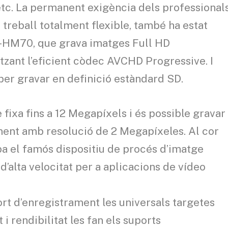
etc. La permanent exigència dels professional
 treball totalment flexible, també ha estat
Y-HM70, que grava imatges Full HD
zant l’eficient còdec AVCHD Progressive. I
er gravar en definició estàndard SD.
ixa fins a 12 Megapíxels i és possible gravar
ment amb resolució de 2 Megapíxeles. Al cor
a el famós dispositiu de procés d’imatge
alta velocitat per a aplicacions de vídeo
rt d’enregistrament les universals targetes
 i rendibilitat les fan els suports