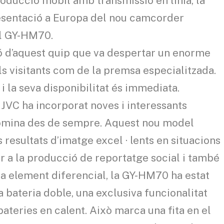
roducció mòbil amb transmissió en línia, la
esentació a Europa del nou camcorder
al GY-HM70.
 d’aquest quip que va despertar un enorme
ls visitants com de la premsa especialitzada.
 i la seva disponibilitat és immediata.
 JVC ha incorporat noves i interessants
domina des de sempre. Aquest nou model
 resultats d’imatge excel · lents en situacions
er a la producció de reportatge social i també
a element diferencial, la GY-HM70 ha estat
bateria doble, una exclusiva funcionalitat
bateries en calent. Això marca una fita en el