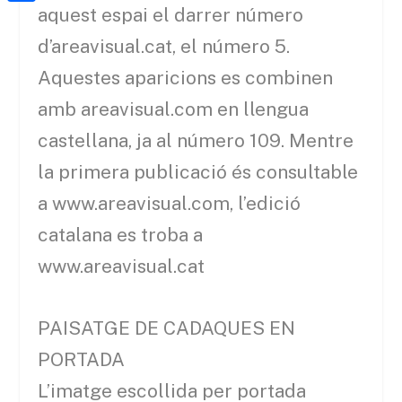
a
h
aquest espai el darrer número
o
C
t
i
a
o
o
d’areavisual.cat, el número 5.
e
l
t
k
m
Aquestes aparicions es combinen
r
s
p
amb areavisual.com en llengua
A
a
castellana, ja al número 109. Mentre
p
r
la primera publicació és consultable
p
t
a www.areavisual.com, l’edició
e
catalana es troba a
i
www.areavisual.cat
x
PAISATGE DE CADAQUES EN
PORTADA
L’imatge escollida per portada