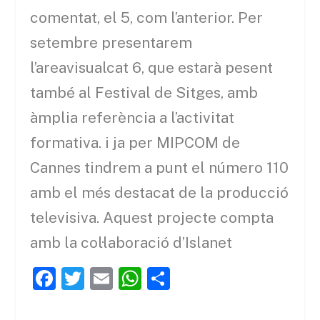
comentat, el 5, com l’anterior. Per
setembre presentarem
l’areavisualcat 6, que estarà pesent
també al Festival de Sitges, amb
àmplia referència a l’activitat
formativa. i ja per MIPCOM de
Cannes tindrem a punt el número 110
amb el més destacat de la producció
televisiva. Aquest projecte compta
amb la col·laboració d’Islanet
F
T
E
W
C
a
w
m
h
o