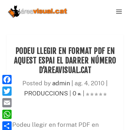
PODEU LLEGIR EN FORMAT PDF EN
AQUEST ESPAI EL DARRER NÚMERO
D’AREAVISUAL.CAT
Posted by
admin
|
ag. 4, 2010
|
F
PRODUCCIONS
|
0
|
a
T
c
w
E
e
i
m
W
Podeu llegir en format PDF en
b
t