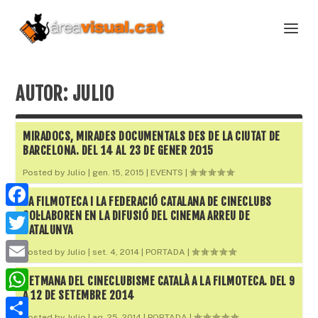
AUTOR:
JULIO
MIRADOCS, MIRADES DOCUMENTALS DES DE LA CIUTAT DE
BARCELONA. DEL 14 AL 23 DE GENER 2015
Posted by
Julio
|
gen. 15, 2015
|
EVENTS
|
LA FILMOTECA I LA FEDERACIÓ CATALANA DE CINECLUBS
F
COL·LABOREN EN LA DIFUSIÓ DEL CINEMA ARREU DE
CATALUNYA
a
T
Posted by
Julio
|
set. 4, 2014
|
PORTADA
|
c
w
E
SETMANA DEL CINECLUBISME CATALÀ A LA FILMOTECA. DEL 9
e
i
m
A 12 DE SETEMBRE 2014
W
b
t
Posted by
Julio
|
ag. 25, 2014
|
PORTADA
|