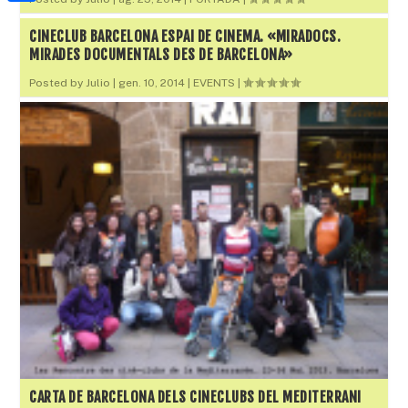
a
h
o
C
t
i
a
CINECLUB BARCELONA ESPAI DE CINEMA. «MIRADOCS.
o
o
e
MIRADES DOCUMENTALS DES DE BARCELONA»
l
t
k
m
r
Posted by
Julio
|
gen. 10, 2014
|
EVENTS
|
s
p
A
a
p
r
p
t
e
i
x
CARTA DE BARCELONA DELS CINECLUBS DEL MEDITERRANI