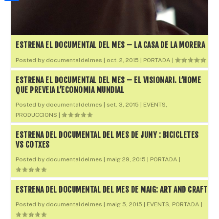
a
h
o
C
t
i
a
o
o
e
l
t
k
m
r
ESTRENA EL DOCUMENTAL DEL MES – LA CASA DE LA MORERA
s
p
Posted by
documentaldelmes
|
oct. 2, 2015
|
PORTADA
|
A
a
ESTRENA EL DOCUMENTAL DEL MES – EL VISIONARI. L’HOME
p
r
QUE PREVEIA L’ECONOMIA MUNDIAL
p
t
Posted by
documentaldelmes
|
set. 3, 2015
|
EVENTS
,
PRODUCCIONS
|
e
i
ESTRENA DEL DOCUMENTAL DEL MES DE JUNY : BICICLETES
VS COTXES
x
Posted by
documentaldelmes
|
maig 29, 2015
|
PORTADA
|
ESTRENA DEL DOCUMENTAL DEL MES DE MAIG: ART AND CRAFT
Posted by
documentaldelmes
|
maig 5, 2015
|
EVENTS
,
PORTADA
|