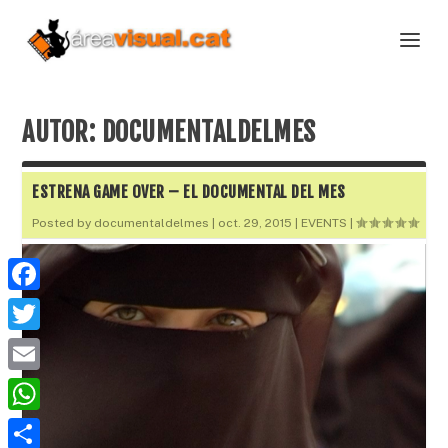
AUTOR:
DOCUMENTALDELMES
ESTRENA GAME OVER – EL DOCUMENTAL DEL MES
Posted by
documentaldelmes
|
oct. 29, 2015
|
EVENTS
|
F
a
T
c
w
E
e
i
m
W
b
t