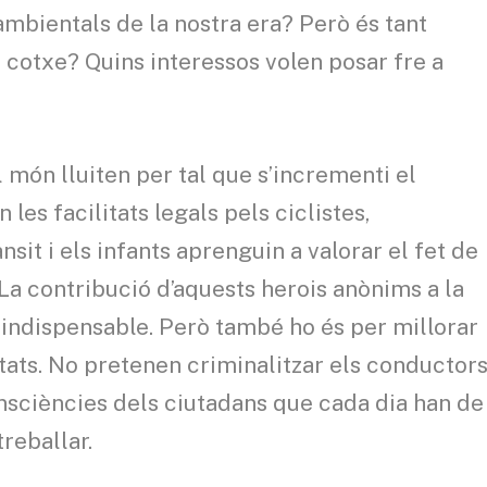
mbientals de la nostra era? Però és tant
 cotxe? Quins interessos volen posar fre a
l món lluiten per tal que s’incrementi el
les facilitats legals pels ciclistes,
sit i els infants aprenguin a valorar el fet de
 La contribució d’aquests herois anònims a la
 indispensable. Però també ho és per millorar
iutats. No pretenen criminalitzar els conductor
onsciències dels ciutadans que cada dia han de
reballar.