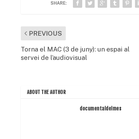
SHARE:
o
p
ix
k
PREVIOUS
Torna el MAC (3 de juny): un espai al
servei de l’audiovisual
ABOUT THE AUTHOR
documentaldelmes