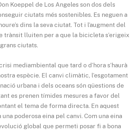
 Don Koeppel de Los Angeles son dos dels
onseguir ciutats més sostenibles. Es neguen a
ure’s dins la seva ciutat. Tot i l’augment del
rànsit lluiten per a que la bicicleta s’erigeix
grans ciutats.
risi mediambiental que tard o d’hora s’haurà
nostra espècie. El canvi climàtic, l’esgotament
inació urbana i dels oceans són qüestions de
tant es prenen tímides mesures a favor del
ontant el tema de forma directa. En aquest
om una poderosa eina pel canvi. Com una eina
evolució global que permeti posar fi a bona