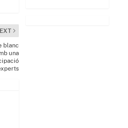
EXT
re blanc
amb una
icipació
experts