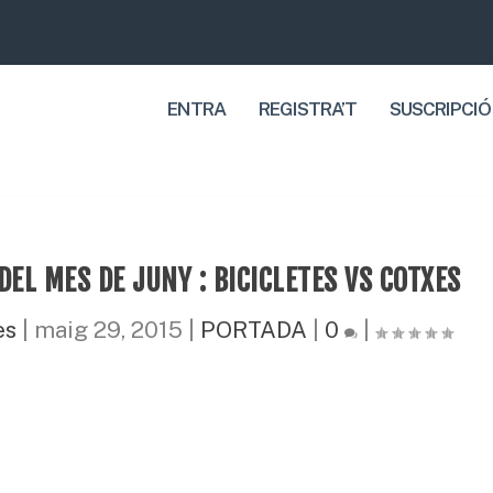
ENTRA
REGISTRA’T
SUSCRIPCIÓ
EL MES DE JUNY : BICICLETES VS COTXES
es
|
maig 29, 2015
|
PORTADA
|
0
|