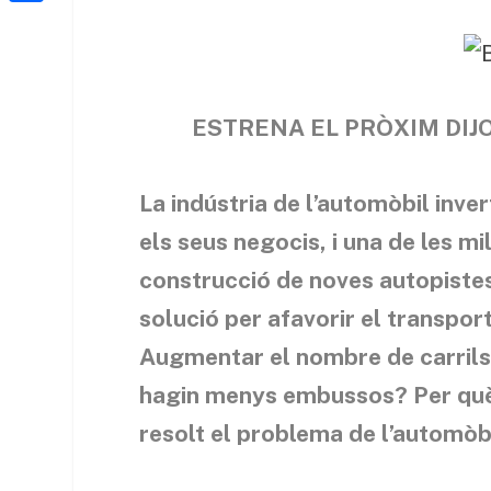
a
h
o
C
t
i
a
o
o
e
l
t
k
m
r
s
p
ESTRENA EL PRÒXIM DIJO
A
a
p
r
La indústria de l’automòbil inve
p
t
els seus negocis, i una de les m
e
construcció de noves autopistes 
i
solució per afavorir el transport
x
Augmentar el nombre de carrils
hagin menys embussos? Per què 
resolt el problema de l’automòb