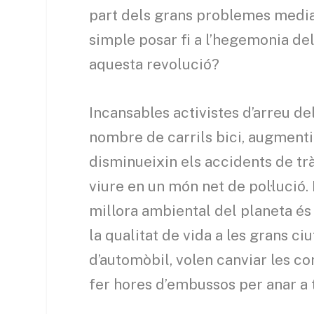
part dels grans problemes media
simple posar fi a l’hegemonia del
aquesta revolució?
Incansables activistes d’arreu de
nombre de carrils bici, augmentin 
disminueixin els accidents de tràn
viure en un món net de pol·lució.
millora ambiental del planeta és
la qualitat de vida a les grans c
d’automòbil, volen canviar les c
fer hores d’embussos per anar a t