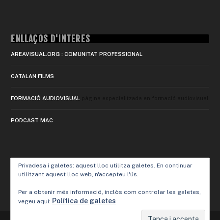
ENLLAÇOS D'INTERÈS
AREAVISUAL.ORG : COMUNITAT PROFESSIONAL
CATALAN FILMS
FORMACIÓ AUDIOVISUAL
pàgina especialitzada en formació audiovisual
PODCAST MAC
Privadesa i galetes: aquest lloc utilitza galetes. En continuar
utilitzant aquest lloc web, n'accepteu l'ús.
Per a obtenir més informació, inclòs com controlar les galetes,
Política de galetes
vegeu aquí: