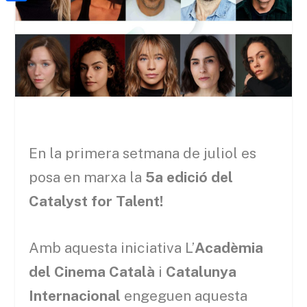
a
h
o
C
t
i
a
o
o
e
l
t
k
m
r
s
p
A
a
p
r
p
t
En la primera setmana de juliol es
e
posa en marxa
la
5a edició del
i
Catalyst for Talent!
x
Amb aquesta iniciativa L’
Acadèmia
del Cinema Català
i
Catalunya
Internacional
engeguen aquesta