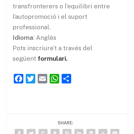
transfronterers o l’equilibri entre
l’autopromoció i el suport
professional.
Idioma
: Anglès
Pots inscriure’t a través del
següent
formulari.
F
T
E
W
C
a
w
m
h
o
c
itt
ai
at
m
e
er
l
s
p
b
A
ar
SHARE:
o
p
te