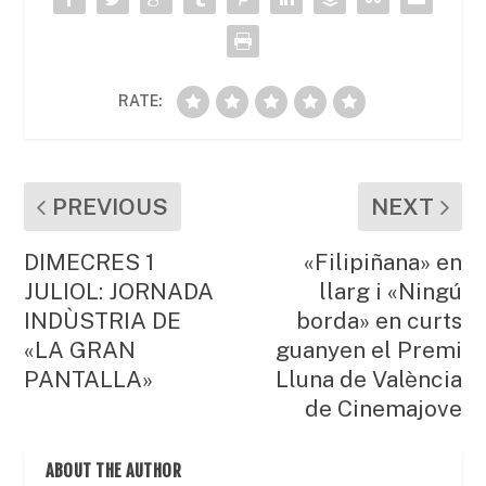
o
p
ix
k
RATE:
PREVIOUS
NEXT
DIMECRES 1
«Filipiñana» en
JULIOL: JORNADA
llarg i «Ningú
INDÙSTRIA DE
borda» en curts
«LA GRAN
guanyen el Premi
PANTALLA»
Lluna de València
de Cinemajove
ABOUT THE AUTHOR