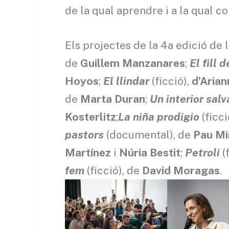
de la qual aprendre i a la qual co
Els projectes de la 4a edició de 
de
Guillem Manzanares
;
El fill 
Hoyos
;
El llindar
(ficció),
d’Aria
de
Marta Duran
;
Un interior sal
Kosterlitz
;
La niña prodigio
(ficci
pastors
(documental), de
Pau Mi
Martínez
i
Núria Bestit
;
Petroli
(
fem
(ficció), de
David Moragas
.