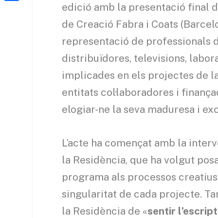
a
h
edició amb la presentació final d
o
C
t
i
a
de Creació Fabra i Coats (Barcel
o
o
e
l
t
k
m
representació de professionals d
r
s
p
distribuïdores, televisions, labo
A
a
implicades en els projectes de l
p
r
entitats col·laboradores i finanç
p
t
elogiar-ne la seva maduresa i exc
e
i
L’acte ha començat amb la interv
x
la Residència, que ha volgut pos
programa als processos creatius 
singularitat de cada projecte. T
la Residència de «
sentir l’escrip