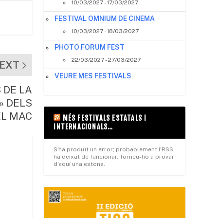
10/03/2027 - 17/03/2027
FESTIVAL OMNIUM DE CINEMA
10/03/2027 - 18/03/2027
PHOTO FORUM FEST
22/03/2027 - 27/03/2027
EXT
VEURE MES FESTIVALS
 DE LA
» DELS
EL MAC
MÉS FESTIVALS ESTATALS I
INTERNACIONALS…
S'ha produït un error; probablement l'RSS
ha deixat de funcionar. Torneu-ho a provar
d'aquí una estona.