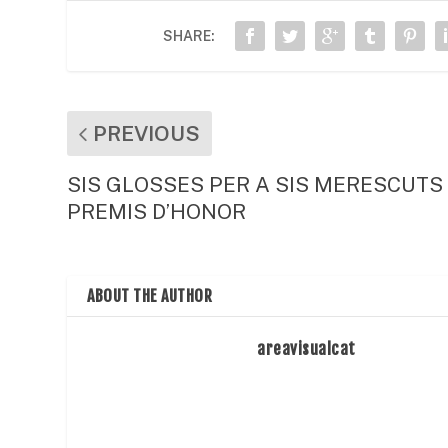
o
p
te
SHARE:
o
p
ix
k
PREVIOUS
SIS GLOSSES PER A SIS MERESCUTS
PREMIS D’HONOR
ABOUT THE AUTHOR
areavisualcat