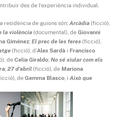
ntribuir des de l’experiència individual.
la residència de guions són:
Arcàdia
(ficció),
de la violència
(documental), de
Giovanni
nna Giménez
;
El prec de les feres
(ficció),
vatge
(ficció), d’
Alex Sardà
i
Francisco
ó), de
Celia Giraldo
;
No sé xiular com els
ra
;
27 d’abril
(ficció), de
Mariona
ficció), de
Gemma Blasco
, i
Això que