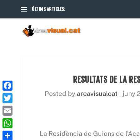
ÚLTIMS ARTICLES:
RESULTATS DE LA RES
Posted by
areavisualcat
|
juny 
F
a
T
c
w
E
e
i
m
W
La Residència de Guions de l’Ac
b
t