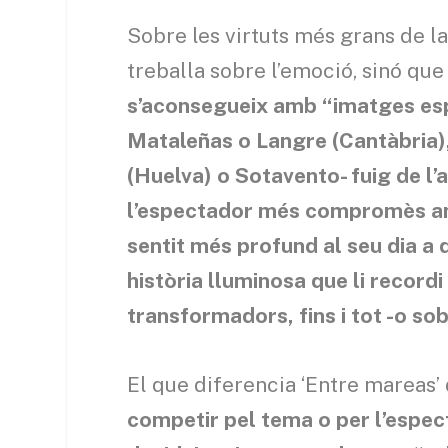
Sobre les virtuts més grans de l
treballa sobre l’emoció, sinó qu
s’aconsegueix amb “imatges es
Mataleñas o Langre (Cantàbria), 
(Huelva) o Sotavento- fuig de l’ar
l’espectador més compromès am
sentit més profund al seu dia a 
història lluminosa que li recordi
transformadors, fins i tot -o so
El que diferencia ‘Entre mareas’ d
competir pel tema o per l’espec