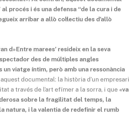
al procés i és una defensa “de la cura i de
ueix arribar a allò col·lectiu des d’allò
an d»Entre marees’ resideix en la seva
espectador des de múltiples angles
És un viatge íntim, però amb una ressonància
 aquest documental: la història d’un empresar
at a través de l’art efímer a la sorra, i que
«va
rosa sobre la fragilitat del temps, la
 natura, i la valentia de redefinir el rumb