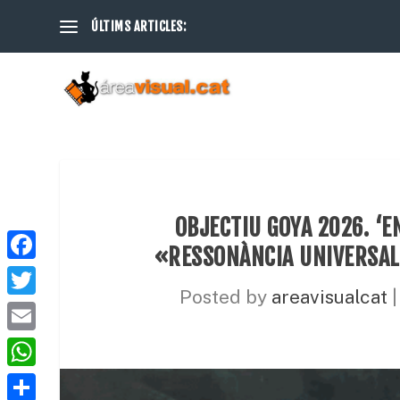
ÚLTIMS ARTICLES:
OBJECTIU GOYA 2026. ‘E
«RESSONÀNCIA UNIVERSAL»
F
Posted by
areavisualcat
a
T
c
w
E
e
i
m
W
b
t