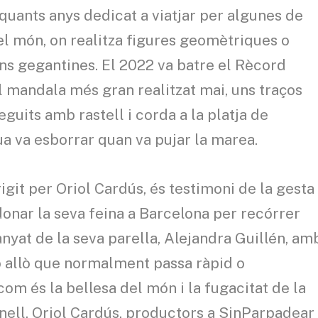
 quants anys dedicat a viatjar per algunes de
l món, on realitza figures geomètriques o
s gegantines. El 2022 va batre el Rècord
l mandala més gran realitzat mai, uns traços
uits amb rastell i corda a la platja de
ua va esborrar quan va pujar la marea.
igit per Oriol Cardús, és testimoni de la gesta
onar la seva feina a Barcelona per recórrer
nyat de la seva parella, Alejandra Guillén, am
ió allò que normalment passa ràpid o
com és la bellesa del món i la fugacitat de la
ell, Oriol Cardús, productors a SinParpadear 