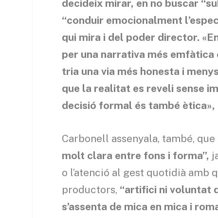
decideix mirar, en no buscar “su
“conduir emocionalment l’especta
qui mira i del poder director. 
per una narrativa més emfàtica o
tria una via més honesta i menys
que la realitat es reveli sense 
decisió formal és també ètica»,
Carbonell assenyala, també, qu
molt clara entre fons i forma”,
j
o l’atenció al gest quotidià amb 
productors,
“artifici ni volunta
s’assenta de mica en mica i roma