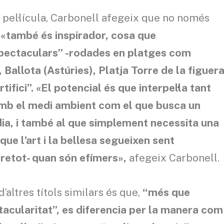
a pel·lícula, Carbonell afegeix que no només
e
«també és inspirador, cosa que
pectaculars” -rodades en platges com
Ballota (Astúries), Platja Torre de la figuer
tifici”. «El potencial és que interpel·la tant
b el medi ambient com el que busca un
dia, i també al que simplement necessita una
 que l’art i la bellesa segueixen sent
bretot- quan són efímers»,
afegeix Carbonell.
’altres títols similars és que,
“més que
tacularitat”, es diferencia per la manera com