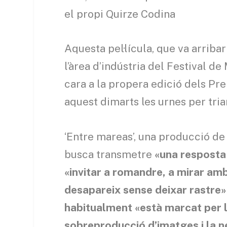
el propi Quirze Codina
Aquesta pel·lícula, que va arriba
l’àrea d’indústria del Festival de
cara a la propera edició dels P
aquest dimarts les urnes per tri
‘Entre mareas’, una producció de 
busca transmetre
«una resposta 
«invitar a romandre, a mirar am
desapareix sense deixar rastre»
habitualment «està marcat per l
sobreproducció d’imatges i la n