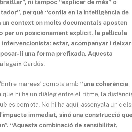
bratllar”, ni tampoc “explicar de més” o
dor”, perquè “confia en la intel·ligència de
«En un context on molts documentals aposten
 per un posicionament explícit, la pel·lícula
 intervencionista: estar, acompanyar i deixar
imposar-li una forma prefixada. Aquesta
afegeix Cardús.
e ‘Entre marees’ compta amb
“una coherència
a que hi ha un diàleg entre el ritme, la distànci
què es compta. No hi ha aquí, assenyala un dels
t d’impacte immediat, sinó una construcció qu
n”. “Aquesta combinació de sensibilitat,