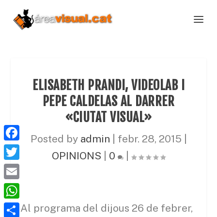
ELISABETH PRANDI, VIDEOLAB I
PEPE CALDELAS AL DARRER
«CIUTAT VISUAL»
Posted by
admin
|
febr. 28, 2015
|
F
OPINIONS
|
0
|
a
T
c
w
E
e
i
m
W
Al programa del dijous 26 de febrer,
b
t