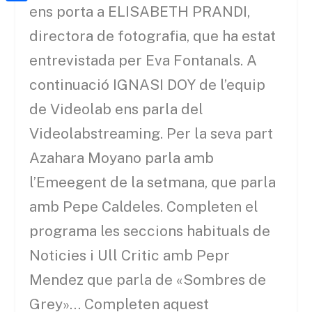
a
h
ens porta a ELISABETH PRANDI,
o
C
t
i
a
o
o
directora de fotografia, que ha estat
e
l
t
k
m
entrevistada per Eva Fontanals. A
r
s
p
continuació IGNASI DOY de l’equip
A
a
de Videolab ens parla del
p
r
Videolabstreaming. Per la seva part
p
t
Azahara Moyano parla amb
e
l’Emeegent de la setmana, que parla
i
amb Pepe Caldeles. Completen el
x
programa les seccions habituals de
Noticies i Ull Critic amb Pepr
Mendez que parla de «Sombres de
Grey»… Completen aquest