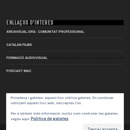
ENLLAÇOS D'INTERÈS
AREAVISUAL.ORG : COMUNITAT PROFESSIONAL
CATALAN FILMS
FORMACIÓ AUDIOVISUAL
pàgina especialitzada en formació audiovisual
PODCAST MAC
Privadesa i galetes: aquest lloc utilitza galetes. En continuar
utilitzant aquest lloc web, n'accepteu l'ús.
Per a obtenir més informació, inclòs com controlar les galetes,
Política de galetes
vegeu aquí: