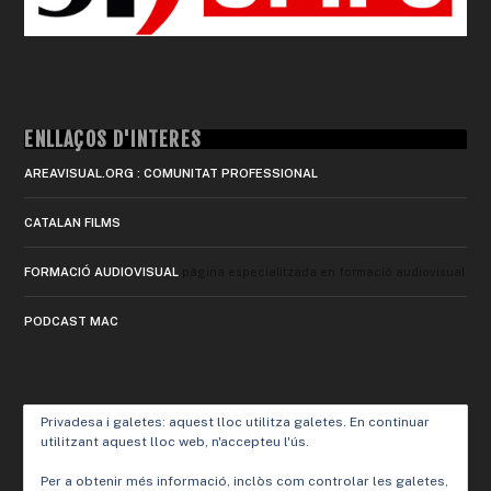
ENLLAÇOS D'INTERÈS
AREAVISUAL.ORG : COMUNITAT PROFESSIONAL
CATALAN FILMS
FORMACIÓ AUDIOVISUAL
pàgina especialitzada en formació audiovisual
PODCAST MAC
Privadesa i galetes: aquest lloc utilitza galetes. En continuar
utilitzant aquest lloc web, n'accepteu l'ús.
Per a obtenir més informació, inclòs com controlar les galetes,