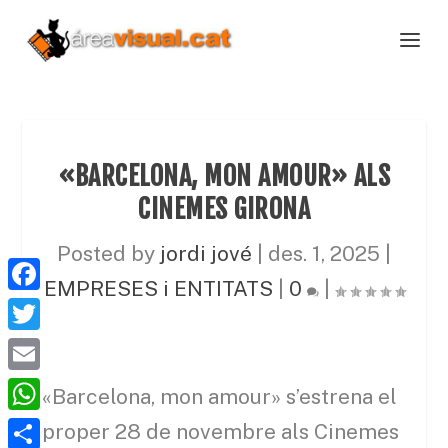
«BARCELONA, MON AMOUR» ALS
CINEMES GIRONA
Posted by
jordi jové
|
des. 1, 2025
|
EMPRESES i ENTITATS
|
0
|
F
a
T
c
w
E
«Barcelona, mon amour» s’estrena el
e
i
m
W
proper 28 de novembre als Cinemes
b
t