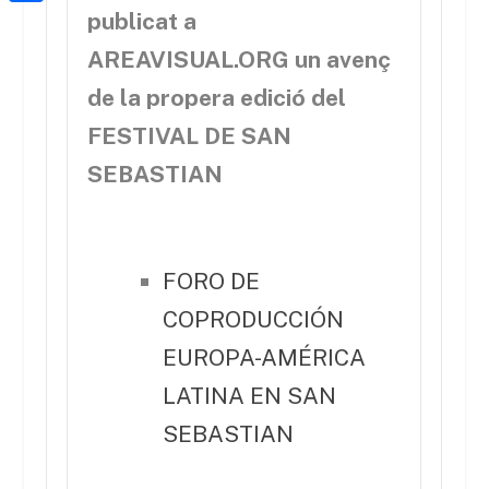
a
h
o
C
publicat a
t
i
a
o
o
AREAVISUAL.ORG un avenç
e
l
t
k
m
r
de la propera edició del
s
p
FESTIVAL DE SAN
A
a
SEBASTIAN
p
r
p
t
e
FORO DE
i
COPRODUCCIÓN
x
EUROPA-AMÉRICA
LATINA EN SAN
SEBASTIAN