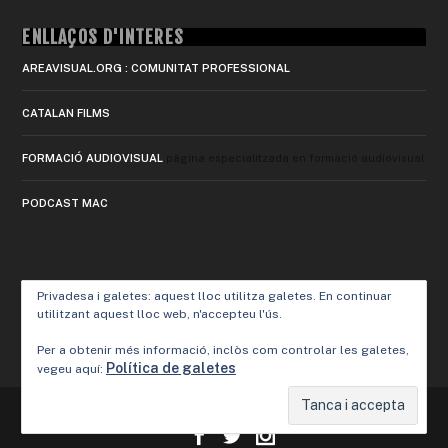
ENLLAÇOS D'INTERÈS
AREAVISUAL.ORG : COMUNITAT PROFESSIONAL
CATALAN FILMS
FORMACIÓ AUDIOVISUAL
pàgina especialitzada en formació audiovisual
PODCAST MAC
Privadesa i galetes: aquest lloc utilitza galetes. En continuar
utilitzant aquest lloc web, n'accepteu l'ús.
Per a obtenir més informació, inclòs com controlar les galetes,
Política de galetes
vegeu aquí:
Designed by
Elegant Themes
| Powered by
WordPress