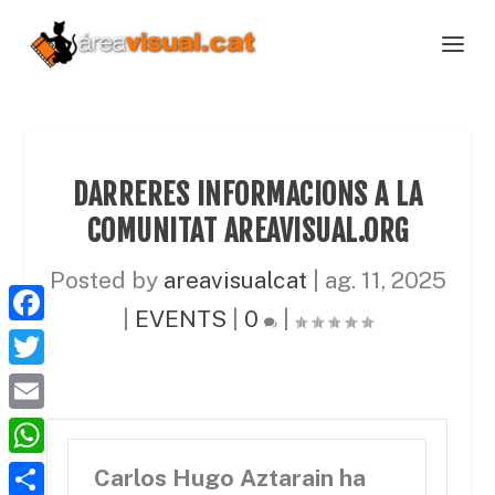
DARRERES INFORMACIONS A LA
COMUNITAT AREAVISUAL.ORG
Posted by
areavisualcat
|
ag. 11, 2025
|
EVENTS
|
0
|
F
a
T
c
w
E
e
i
m
W
Carlos Hugo Aztarain ha
b
t