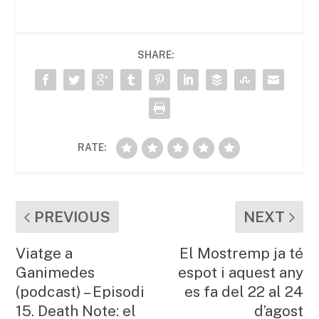
e
er
l
s
p
b
A
ar
SHARE:
o
p
te
o
p
ix
k
RATE:
PREVIOUS
NEXT
Viatge a
El Mostremp ja té
Ganimedes
espot i aquest any
(podcast) – Episodi
es fa del 22 al 24
15. Death Note: el
d’agost