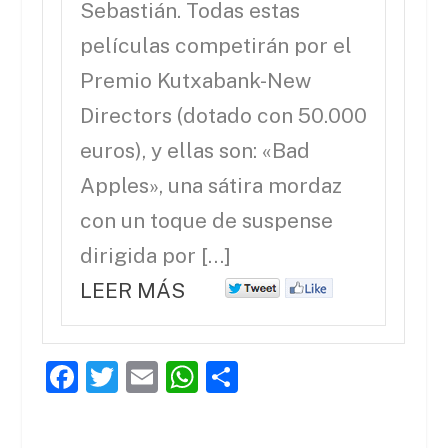
Sebastián. Todas estas
películas competirán por el
Premio Kutxabank-New
Directors (dotado con 50.000
euros), y ellas son: «Bad
Apples», una sátira mordaz
con un toque de suspense
dirigida por […]
LEER MÁS
F
T
E
W
C
a
w
m
h
o
c
itt
ai
at
m