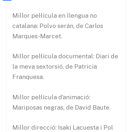
a
h
o
C
t
i
a
o
o
Millor pel·lícula en llengua no
e
l
t
k
m
catalana: Polvo serán, de Carlos
r
s
p
Marques-Marcet.
A
a
p
r
Millor pel·lícula documental: Diari de
p
t
la meva sextorsió, de Patricia
e
Franquesa.
i
x
Millor pel·lícula d’animació:
Mariposas negras, de David Baute.
Millor direcció: Isaki Lacuesta i Pol