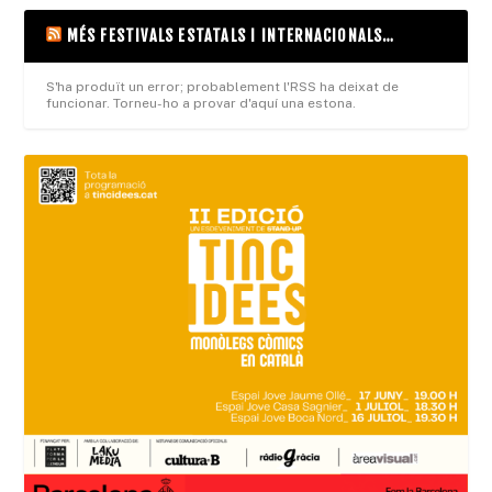
MÉS FESTIVALS ESTATALS I INTERNACIONALS…
S'ha produït un error; probablement l'RSS ha deixat de
funcionar. Torneu-ho a provar d'aquí una estona.