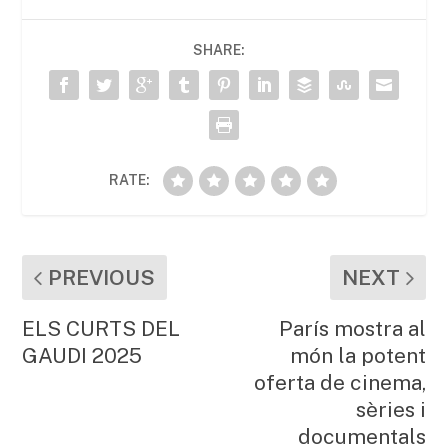
b
A
ar
SHARE:
o
p
te
o
p
ix
k
RATE:
PREVIOUS
NEXT
ELS CURTS DEL
París mostra al
GAUDI 2025
món la potent
oferta de cinema,
sèries i
documentals