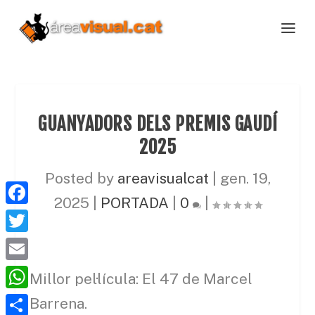
GUANYADORS DELS PREMIS GAUDÍ
2025
Posted by
areavisualcat
|
gen. 19,
2025
|
PORTADA
|
0
|
F
a
T
c
w
E
Millor pel·lícula: El 47 de Marcel
e
i
m
W
Barrena.
b
t