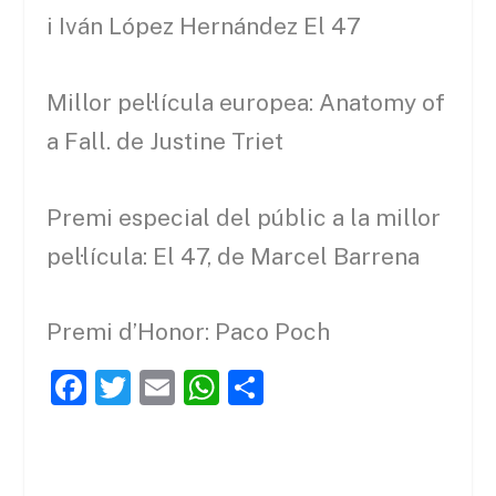
i Iván López Hernández El 47
Millor pel·lícula europea: Anatomy of
a Fall. de Justine Triet
Premi especial del públic a la millor
pel·lícula: El 47, de Marcel Barrena
Premi d’Honor: Paco Poch
F
T
E
W
C
a
w
m
h
o
c
itt
ai
at
m
e
er
l
s
p