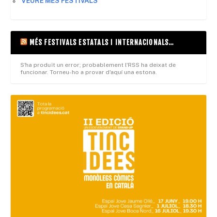
VEURE MES FESTIVALS
MÉS FESTIVALS ESTATALS I INTERNACIONALS…
S'ha produït un error; probablement l'RSS ha deixat de
funcionar. Torneu-ho a provar d'aquí una estona.