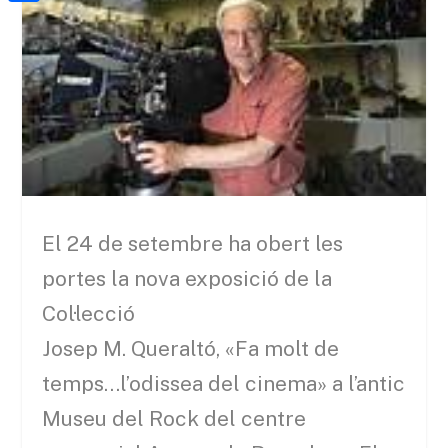
a
h
o
C
t
i
a
o
o
e
l
t
k
m
r
s
p
A
a
p
r
p
t
e
El 24 de setembre ha obert les
i
portes la nova exposició de la
x
Col·lecció
Josep M. Queraltó, «Fa molt de
temps…l’odissea del cinema» a l’antic
Museu del Rock del centre