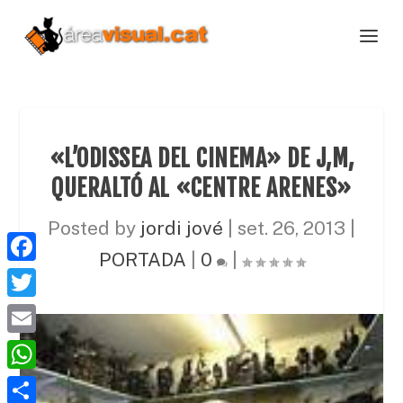
«L’ODISSEA DEL CINEMA» DE J,M,
QUERALTÓ AL «CENTRE ARENES»
Posted by
jordi jové
|
set. 26, 2013
|
PORTADA
|
0
|
F
a
T
c
w
E
e
i
m
W
b
t