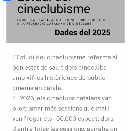
a
h
o
C
t
i
a
o
o
e
l
t
k
m
r
s
p
A
a
p
r
L’Estudi del cineclubisme referma el
p
t
bon estat de salut dels cineclubs
e
amb xifres històriques de públic i
i
cinema en català.
x
El 2025, els cineclubs catalans van
programar més sessions que mai i
van fregar els 150.000 espectadors.
D’entre totes les sessions, gairebé un