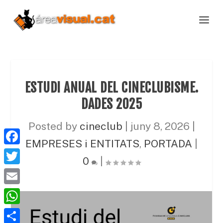
ESTUDI ANUAL DEL CINECLUBISME.
DADES 2025
Posted by
cineclub
|
juny 8, 2026
|
EMPRESES i ENTITATS
,
PORTADA
|
F
0
|
a
T
c
w
E
e
i
m
W
b
t