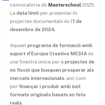
a
h
o
C
convocatòria de
Masterschool
2025.
t
i
a
o
o
La
data límit
per presentar-hi
e
l
t
k
m
r
projectes documentals és l’
1 de
s
p
desembre de 2024.
A
a
p
r
Aquest
programa de formació amb
p
t
suport d’Europa Creativa MEDIA
és
e
una finestra única per a
projectes de
i
no ficció que busquen prosperar als
x
mercats internacionals
, així com
per
finançar i produir amb èxit
formats originals basats en fets
reals
.