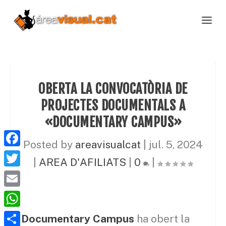
OBERTA LA CONVOCATÒRIA DE
PROJECTES DOCUMENTALS A
«DOCUMENTARY CAMPUS»
Posted by
areavisualcat
|
jul. 5, 2024
F
|
AREA D'AFILIATS
|
0
|
a
T
c
w
E
e
i
m
W
Documentary Campus
ha obert la
b
t