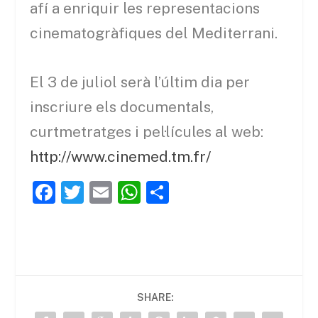
afí a enriquir les representacions
cinematogràfiques del Mediterrani.
El 3 de juliol serà l’últim dia per
inscriure els documentals,
curtmetratges i pel·lícules al web:
http://www.cinemed.tm.fr/
F
T
E
W
C
a
w
m
h
o
c
itt
ai
at
m
e
er
l
s
p
b
A
ar
SHARE:
o
p
te