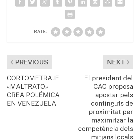
o
p
ix
k
RATE:
PREVIOUS
NEXT
CORTOMETRAJE
El president del
«MALTRATO»
CAC proposa
CREA POLÉMICA
apostar pels
EN VENEZUELA
continguts de
proximitat per
maximitzar la
competència dels
mitjans locals