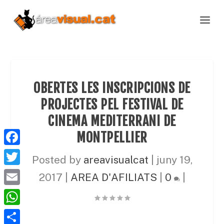
OBERTES LES INSCRIPCIONS DE
PROJECTES PEL FESTIVAL DE
CINEMA MEDITERRANI DE
MONTPELLIER
F
Posted by
areavisualcat
|
juny 19,
a
T
2017
|
AREA D'AFILIATS
|
0
|
c
w
E
e
i
m
W
b
t