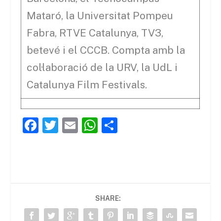
Mataró, la Universitat Pompeu
Fabra, RTVE Catalunya, TV3,
betevé i el CCCB. Compta amb la
col·laboració de la URV, la UdL i
Catalunya Film Festivals.
F
T
E
W
C
a
w
m
h
o
c
itt
ai
at
m
e
er
l
s
p
b
A
ar
SHARE:
o
p
te
o
p
ix