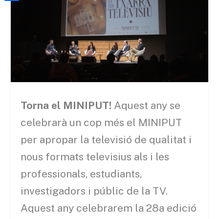
a
h
o
C
t
i
a
o
o
e
l
t
k
m
r
s
p
A
a
p
r
p
t
Torna el MINIPUT!
Aquest any se
e
celebrarà un cop més el MINIPUT
i
per apropar la televisió de qualitat i
x
nous formats televisius als i les
professionals, estudiants,
investigadors i públic de la TV.
Aquest any celebrarem la 28a edició