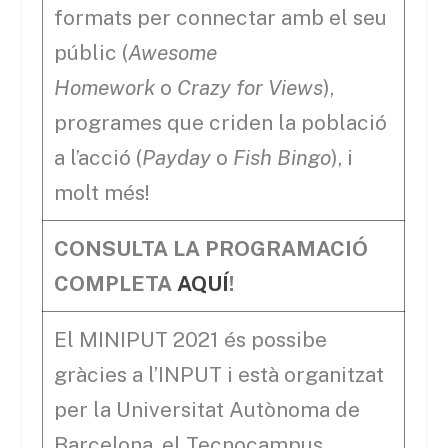
formats per connectar amb el seu
públic (
Awesome
Homework
o
Crazy for Views
),
programes que criden la població
a l’acció (
Payday
o
Fish Bingo
), i
molt més!
CONSULTA LA PROGRAMACIÓ
COMPLETA
AQUÍ
!
El MINIPUT 2021 és possibe
gràcies a l’INPUT i està organitzat
per la Universitat Autònoma de
Barcelona, el Tecnocampus