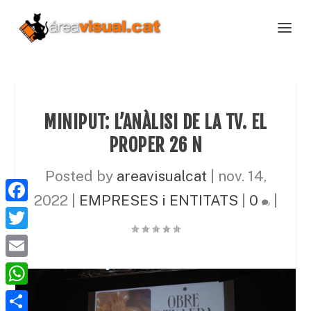
MINIPUT: L’ANÀLISI DE LA TV. EL
PROPER 26 N
Posted by
areavisualcat
|
nov. 14,
2022
|
EMPRESES i ENTITATS
|
0
|
F
a
T
c
w
E
e
i
m
W
b
t