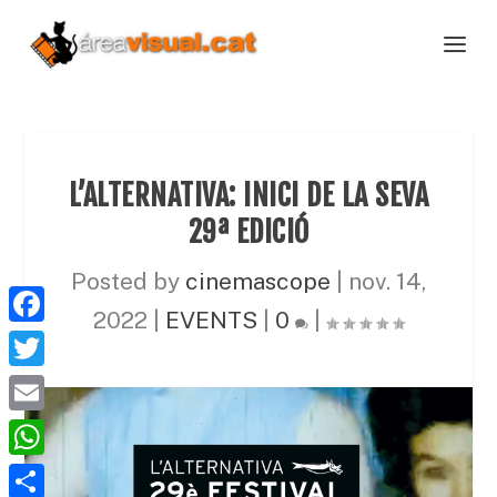
L’ALTERNATIVA: INICI DE LA SEVA
29ª EDICIÓ
Posted by
cinemascope
|
nov. 14,
2022
|
EVENTS
|
0
|
F
a
T
c
w
E
e
i
m
W
b
t