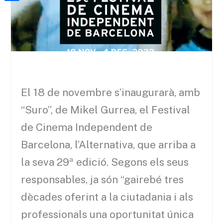
a
h
o
C
t
i
a
o
o
e
l
t
k
m
r
s
p
A
a
p
r
El 18 de novembre s’inaugurarà, amb
p
t
“Suro”, de Mikel Gurrea, el Festival
e
de Cinema Independent de
i
Barcelona, l’Alternativa, que arriba a
x
la seva 29ª edició. Segons els seus
responsables, ja són “gairebé tres
dècades oferint a la ciutadania i als
professionals una oportunitat única