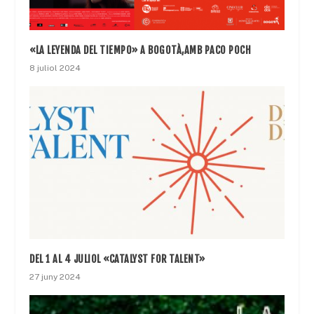
«LA LEYENDA DEL TIEMPO» A BOGOTÀ,AMB PACO POCH
8 juliol 2024
DEL 1 AL 4 JULIOL «CATALYST FOR TALENT»
27 juny 2024