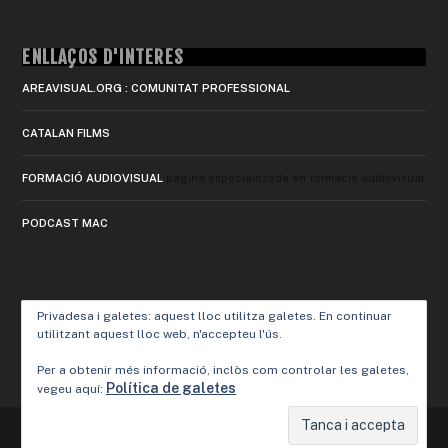
ENLLAÇOS D'INTERÈS
AREAVISUAL.ORG : COMUNITAT PROFESSIONAL
CATALAN FILMS
FORMACIÓ AUDIOVISUAL
pàgina especialitzada en formació audiovisual
PODCAST MAC
Privadesa i galetes: aquest lloc utilitza galetes. En continuar
utilitzant aquest lloc web, n'accepteu l'ús.
Per a obtenir més informació, inclòs com controlar les galetes,
Política de galetes
vegeu aquí:
Designed by
Elegant Themes
| Powered by
WordPress