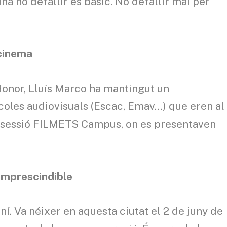
eina no defallir és bàsic. No defallir mai per
 cinema
Honor, Lluís Marco ha mantingut un
scoles audiovisuals (Escac, Emav…) que eren al
la sessió FILMETS Campus, on es presentaven
 imprescindible
í. Va néixer en aquesta ciutat el 2 de juny de