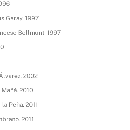
1996
ús Garay. 1997
rancesc Bellmunt. 1997
00
 Álvarez. 2002
a Mañá. 2010
e la Peña. 2011
mbrano. 2011