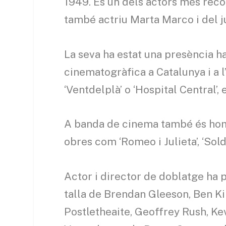
1949. És un dels actors més reco
també actriu Marta Marco i del 
La seva ha estat una presència h
cinematogràfica a Catalunya i a 
‘Ventdelplà’ o ‘Hospital Central’, 
A banda de cinema també és home 
obres com ‘Romeo i Julieta’, ‘Sold
Actor i director de doblatge ha p
talla de Brendan Gleeson, Ben K
Postletheaite, Geoffrey Rush, Ke