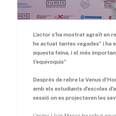
L’actor s’ha mostrat agraït en r
he actuat tantes vegades” i ha 
aquesta feina, i el més importan
t’equivoquis”
Després de rebre la Venus d’Hon
amb els estudiants d’escoles d’au
sessió on es projectaven les seve
L’actor Lluís Marco ha rebut aqu