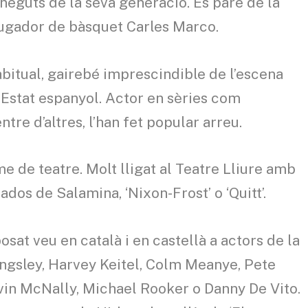
neguts de la seva generació. És pare de la
jugador de bàsquet Carles Marco.
abitual, gairebé imprescindible de l’escena
l’Estat espanyol. Actor en sèries com
entre d’altres, l’han fet popular arreu.
de teatre. Molt lligat al Teatre Lliure amb
ados de Salamina, ‘Nixon-Frost’ o ‘Quitt’.
osat veu en català i en castellà a actors de la
ingsley, Harvey Keitel, Colm Meanye, Pete
vin McNally, Michael Rooker o Danny De Vito.