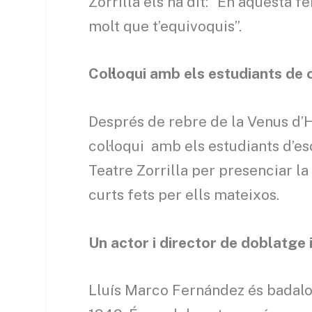
Zorrilla els ha dit: “En aquesta f
molt que t’equivoquis”.
Col·loqui amb els estudiants de
Després de rebre de la Venus d’
col·loqui amb els estudiants d’e
Teatre Zorrilla per presenciar 
curts fets per ells mateixos.
Un actor i director de doblatge
Lluís Marco Fernández és badalon