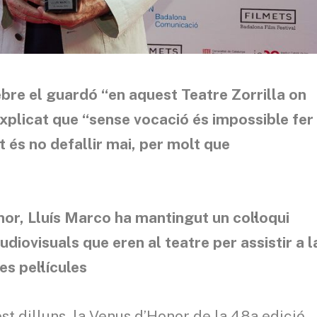
ebre el guardó “en aquest Teatre Zorrilla on
explicat que “sense vocació és impossible fer
t és no defallir mai, per molt que
or, Lluís Marco ha mantingut un col·loqui
diovisuals que eren al teatre per assistir a l
s pel·lícules
est dilluns la Venus d’Honor de la 48a edició