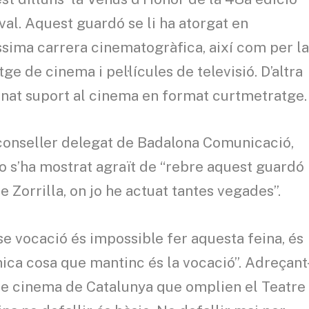
l. Aquest guardó se li ha atorgat en
sima carrera cinematogràfica, així com per l
e de cinema i pel·lícules de televisió. D’altra
nat suport al cinema en format curtmetratge.
conseller delegat de Badalona Comunicació,
co s’ha mostrat agraït de “rebre aquest guardó
e Zorrilla, on jo he actuat tantes vegades”.
se vocació és impossible fer aquesta feina, és
’única cosa que mantinc és la vocació”. Adreçant
 de cinema de Catalunya que omplien el Teatre