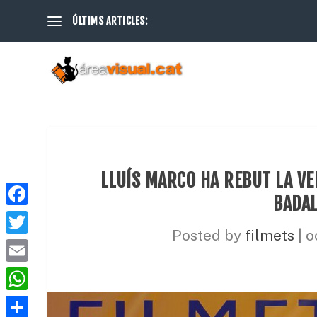
ÚLTIMS ARTICLES:
LLUÍS MARCO HA REBUT LA VE
BADAL
F
Posted by
filmets
|
o
a
T
c
w
E
e
i
m
W
b
t