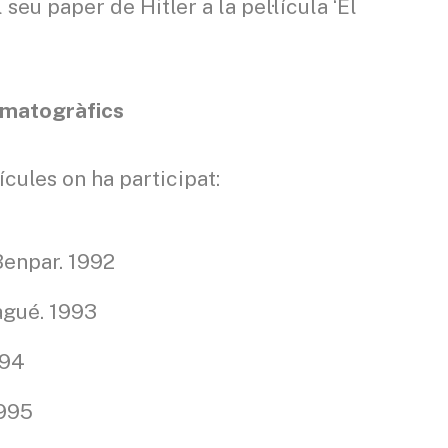
seu paper de Hitler a la pel·lícula ‘El
nematogràfics
ícules on ha participat:
 Benpar. 1992
agué. 1993
994
1995