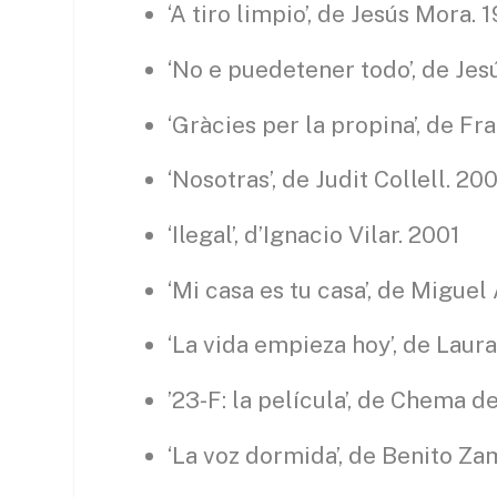
‘A tiro limpio’, de Jesús Mora. 
‘No e puedetener todo’, de Jes
‘Gràcies per la propina’, de F
‘Nosotras’, de Judit Collell. 20
‘Ilegal’, d’Ignacio Vilar. 2001
‘Mi casa es tu casa’, de Miguel
‘La vida empieza hoy’, de Laur
’23-F: la película’, de Chema d
‘La voz dormida’, de Benito Za