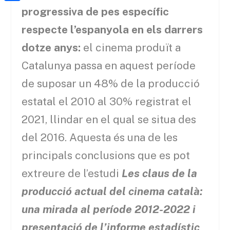
a
h
o
C
progressiva de pes específic
t
i
a
o
o
respecte l’espanyola en els darrers
e
l
t
k
m
r
dotze anys:
el cinema produït a
s
p
Catalunya passa en aquest període
A
a
de suposar un 48% de la producció
p
r
estatal el 2010 al 30% registrat el
p
t
2021, llindar en el qual se situa des
e
del 2016. Aquesta és una de les
i
principals conclusions que es pot
x
extreure de l’estudi
Les claus de la
producció actual del cinema català:
una mirada al període 2012-2022 i
presentació de l’informe estadístic