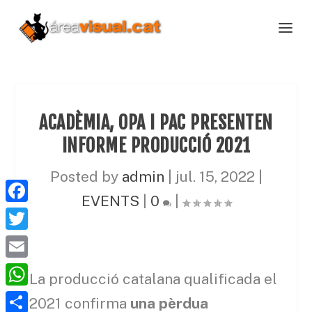
ACADÈMIA, OPA I PAC PRESENTEN
INFORME PRODUCCIÓ 2021
Posted by
admin
|
jul. 15, 2022
|
EVENTS
|
0
|
F
a
T
c
w
E
La producció catalana qualificada el
e
i
m
W
b
2021 confirma
una pèrdua
t