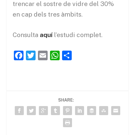
trencar el sostre de vidre del 30%
en cap dels tres àmbits.
Consulta
aquí
l’estudi complet.
F
T
E
W
C
a
w
m
h
o
c
itt
ai
at
m
e
er
l
s
p
b
A
ar
SHARE:
o
p
te
o
p
ix
k