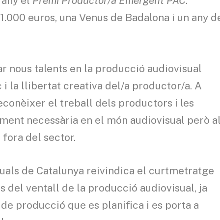
 any el
Premi Productor/a Emergent PAC
.
1.000 euros, una Venus de Badalona i un any d
ar nous talents en la producció audiovisual
 i la llibertat creativa del/a productor/a. A
conèixer el treball dels productors i les
ment necessària en el món audiovisual però a
ora del sector.
uals de Catalunya reivindica el curtmetratge
 del ventall de la producció audiovisual, ja
de producció que es planifica i es porta a