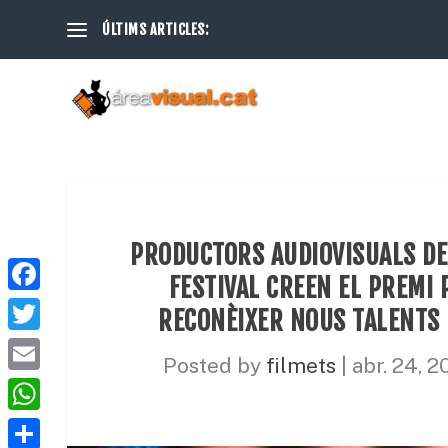
ÚLTIMS ARTICLES:
PRODUCTORS AUDIOVISUALS DE 
FESTIVAL CREEN EL PREMI
F
RECONÈIXER NOUS TALENTS 
a
T
Posted by
filmets
|
abr. 24, 2
c
w
E
e
i
m
W
b
t