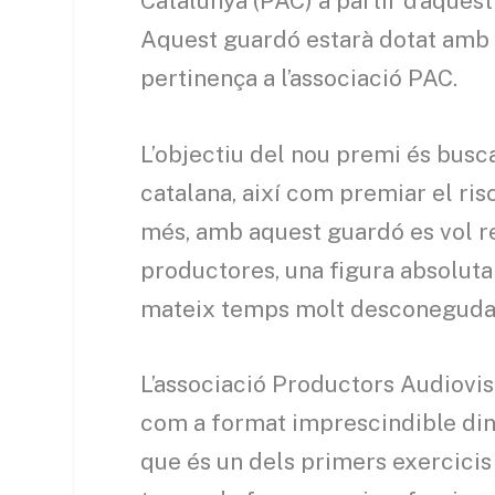
Catalunya (PAC) a partir d’aquest
Aquest guardó estarà dotat amb 
pertinença a l’associació PAC.
L’objectiu del nou premi és busc
catalana, així com premiar el risc
més, amb aquest guardó es vol re
productores, una figura absoluta
mateix temps molt desconeguda f
L’associació Productors Audiovis
com a format imprescindible dins
que és un dels primers exercicis 