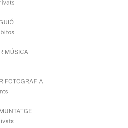
rivats
 GUIÓ
obitos
OR MÚSICA
OR FOTOGRAFIA
nts
R MUNTATGE
ivats