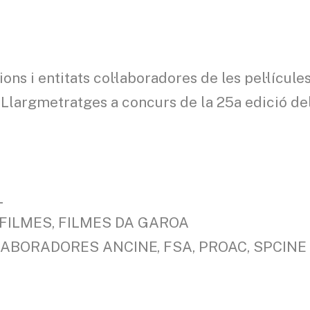
ions i entitats col·laboradores de les pel·lícule
 Llargmetratges a concurs de la 25a edició de
L
FILMES, FILMES DA GAROA
·LABORADORES ANCINE, FSA, PROAC, SPCINE